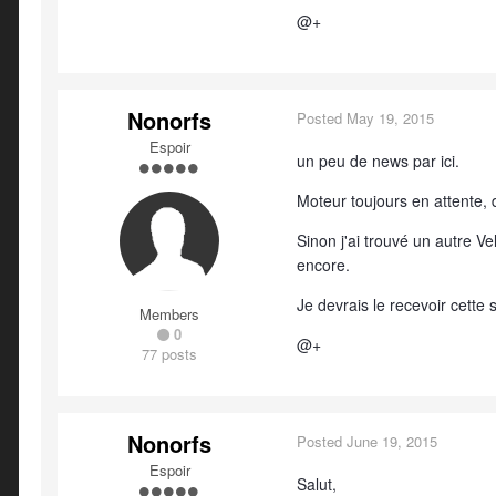
@+
Nonorfs
Posted
May 19, 2015
Espoir
un peu de news par ici.
Moteur toujours en attente, 
Sinon j'ai trouvé un autre Ve
encore.
Je devrais le recevoir cette
Members
0
@+
77 posts
Nonorfs
Posted
June 19, 2015
Espoir
Salut,