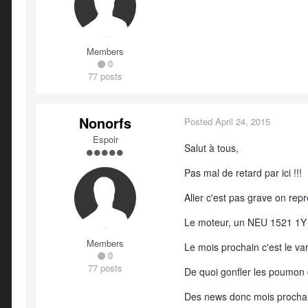
Members
0
77 posts
Nonorfs
Posted
April 24, 2015
Espoir
Salut à tous,
Pas mal de retard par ici !!!
Aller c'est pas grave on repre
Le moteur, un NEU 1521 1Y 
Members
Le mois prochain c'est le 
0
77 posts
De quoi gonfler les poumon 
Des news donc mois prochai