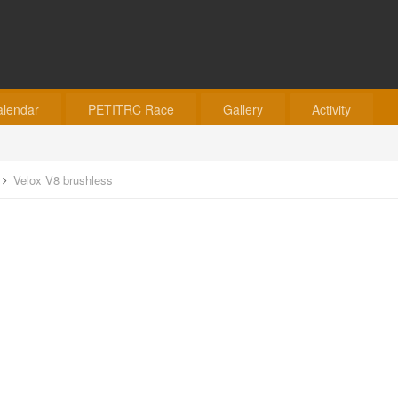
alendar
PETITRC Race
Gallery
Activity
Velox V8 brushless