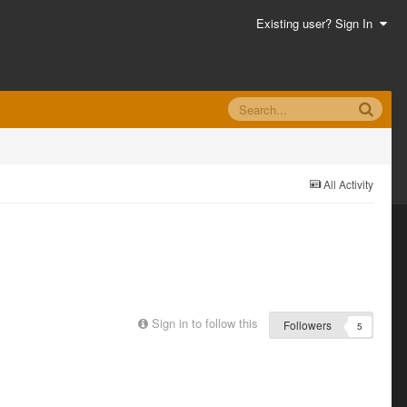
Existing user? Sign In
All Activity
Sign in to follow this
Followers
5