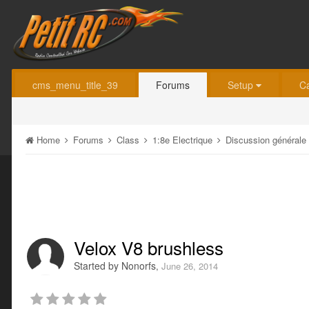
cms_menu_title_39
Forums
Setup
C
Home
Forums
Class
1:8e Electrique
Discussion générale
Velox V8 brushless
Started by
Nonorfs
,
June 26, 2014