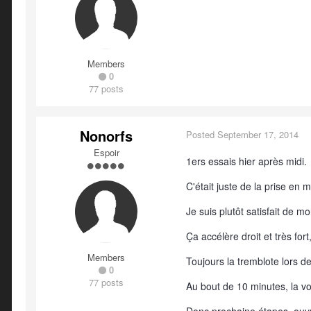
Members
0
77 posts
Nonorfs
Posted
September 17, 2014
Espoir
1ers essais hier après midi.
C'était juste de la prise en
Je suis plutôt satisfait de mo
Ça accélère droit et très for
Members
Toujours la tremblote lors d
0
77 posts
Au bout de 10 minutes, la voi