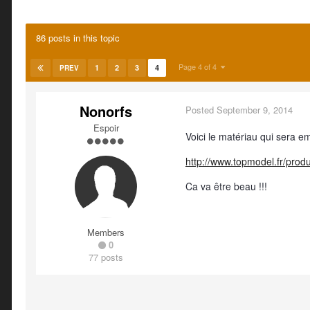
86 posts in this topic
Page 4 of 4
1
2
3
4
PREV
Nonorfs
Posted
September 9, 2014
Espoir
Voici le matériau qui sera em
http://www.topmodel.fr/prod
Ca va être beau !!!
Members
0
77 posts