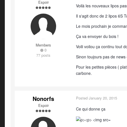
Espoir
Voilà les nouveaux lipos passe
Il s'agit donc de 2 lipos 6
Le mois prochain je comman
Ça va envoyer du bois !
Members
Voili voilou ça continu tout 
0
77 posts
Sinon toujours pas de news 
Pour les petites pièces ( pla
carbone.
Nonorfs
Posted
January 20, 2015
Espoir
Ce qui donne ça