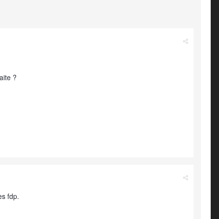
aite ?
es fdp.