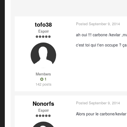
tofo38
Posted
September 9, 2014
Espoir
ah oui !!! carbone /kevlar ,ma
c'est toi qui t'en occupe ? 
Members
1
142 posts
Nonorfs
Posted
September 9, 2014
Espoir
Alors pour le carbone/kevlar 