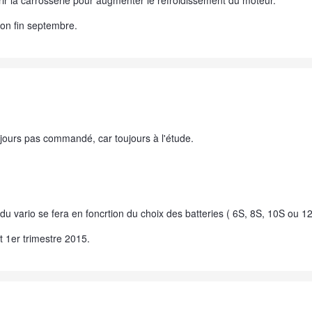
ir la carrosserie pour augmenter le refroidissement du moteur.
on fin septembre.
ours pas commandé, car toujours à l'étude.
du vario se fera en foncrtion du choix des batteries ( 6S, 8S, 10S ou 12
t 1er trimestre 2015.