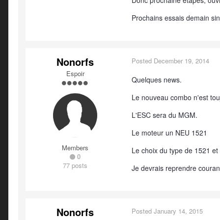
Donc prochaine étapes, ouvr
Prochains essais demain sin
Nonorfs
Posted
December 19, 2014
Espoir
Quelques news.
Le nouveau combo n'est touj
L'ESC sera du MGM.
Le moteur un NEU 1521
Members
Le choix du type de 1521 et 
0
77 posts
Je devrais reprendre couran
Nonorfs
Posted
January 14, 2015