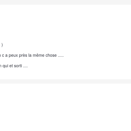
 )
 dh c a peux près la même chose .....
qui et sorti ....