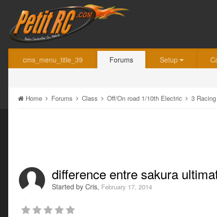
cms_menu_title_39
Forums
Setup
C
Home
Forums
Class
Off/On road 1/10th Electric
3 Racin
difference entre sakura ultimat
Started by
Cris
,
February 17, 2014