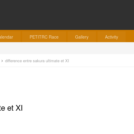
alendar
PETITRC Race
Gallery
Activity
g
difference entre sakura ultimate et XI
e et XI