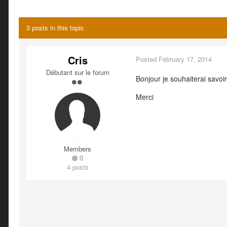
3 posts in this topic
Cris
Posted
February 17, 2014
Débutant sur le forum
Bonjour je souhaiterai savoir 
Merci
Members
0
4 posts