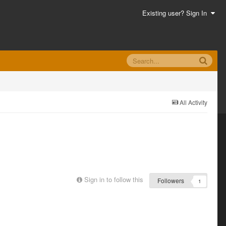
Existing user? Sign In
All Activity
Sign in to follow this
Followers
1