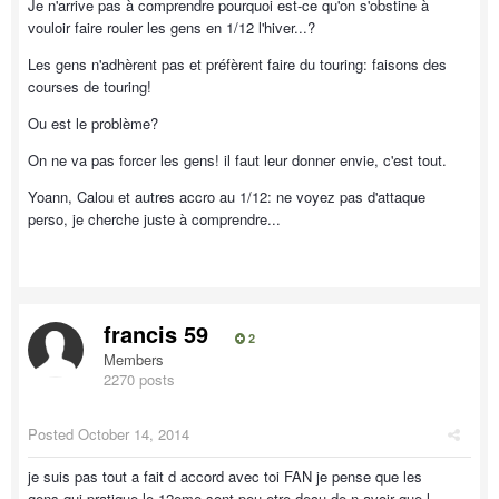
Je n'arrive pas à comprendre pourquoi est-ce qu'on s'obstine à
vouloir faire rouler les gens en 1/12 l'hiver...?
Les gens n'adhèrent pas et préfèrent faire du touring: faisons des
courses de touring!
Ou est le problème?
On ne va pas forcer les gens! il faut leur donner envie, c'est tout.
Yoann, Calou et autres accro au 1/12: ne voyez pas d'attaque
perso, je cherche juste à comprendre...
francis 59
2
Members
2270 posts
Posted
October 14, 2014
je suis pas tout a fait d accord avec toi FAN je pense que les
gens qui pratique le 12eme sont peu etre decu de n avoir que l