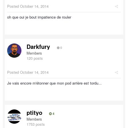
Posted
October 14, 2014
oh que oui je bout impatience de rouler
Darkfury
0
Members
120 posts
Posted
October 14, 2014
Je vais encore m'étonner que mon pod arrière est tordu...
ptityo
4
Members
1753 posts