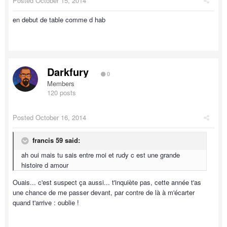
Posted
October 15, 2014
en debut de table comme d hab
Darkfury
0
Members
120 posts
Posted
October 16, 2014
francis 59 said:
ah oui mais tu sais entre moi et rudy c est une grande
histoire d amour
Ouais... c'est suspect ça aussi... t'inquiète pas, cette année t'as
une chance de me passer devant, par contre de là à m'écarter
quand t'arrive : oublie !