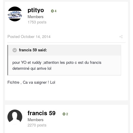
ptityo
4
Members
1753 posts
Posted
October 14, 2014
francis 59 said:
pour YO et ruddy ;attention les poto c est du francis
determiné qui arrive lol
Fichtre , Ca va saigner ! Lol
francis 59
2
Members
2270 posts