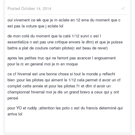
Posted
October 14, 2014
oui vivement ce wk que je m eclate en 12 eme du moment que c
est pas la voture que j eclate lol
de mon coté du moment que la caté 1/12 survi c est l
essentiel(ce n est pas une critique envers le dtm) et que je puisse
battre a plat de couture certain pilote(c est beau de rever)
apres les petites truc qui ne ferront pas avancer l engouement
pour la rc en general moi je m en moque
ce cf hivernal est une bonne chose si tout le monde y reflechi
bien ;pour les pilotes qui aiment le 1/12 cela permet d avoir un cf
complet cette année et pour les pilotes f1 et dtm d avoir un
championnat hivernal moi je dis un grand bravo a ceux qui y ont
pensé
pour YO et ruddy ;attention les poto c est du francis determiné qui
arrive lol