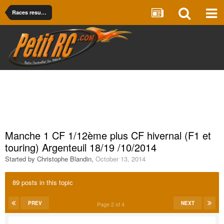
Races results
Manche 1 CF 1/12ème plus CF hivernal (F1 et
touring) Argenteuil 18/19 /10/2014
Started by
Christophe Blandin
,
October 13, 2014
89 posts in this topic
PREV
NEXT
Page 2 of 4