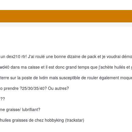
un dex210 rtr! J'ai roulé une bonne dizaine de pack et je voudrai démo
wd40 dans ma caisse et il est donc grand temps que j'achète huilés et 
 terre sur la poste de lvdm mais susceptible de rouler également moque
rto prendre ?25/30/35/40? Ou autres?
???
me graisse/ lubrifiant?
s huiles graisses de chez hobbyking (trackstar)