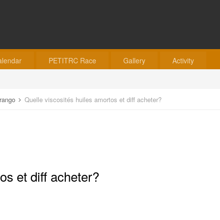
alendar
PETITRC Race
Gallery
Activity
rango
Quelle viscosités huiles amortos et diff acheter?
os et diff acheter?