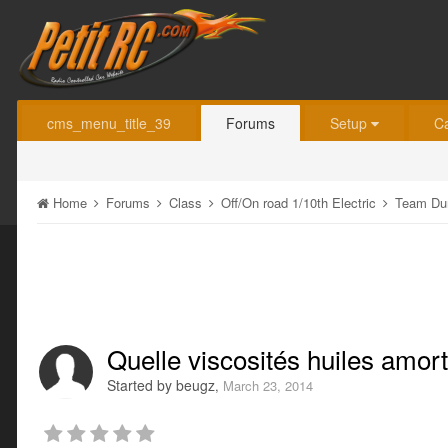
cms_menu_title_39
Forums
Setup
C
Home
Forums
Class
Off/On road 1/10th Electric
Team Du
Quelle viscosités huiles amort
Started by
beugz
,
March 23, 2014