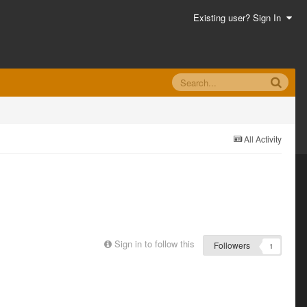
Existing user? Sign In
All Activity
Sign in to follow this
Followers
1