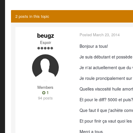
2 posts in this topic
beugz
Posted
March 23, 2014
Espoir
Bonjour a tous!
Je suis débutant et possède 
Je n'ai actuellement que du 
Je roule proncipalement sur
Members
Quelles viscosité huile amo
1
94 posts
Et pour le diff? 5000 et puis
Que faut il que j'achète com
Et pour finir ça vaut quoi le
Merci a tous.