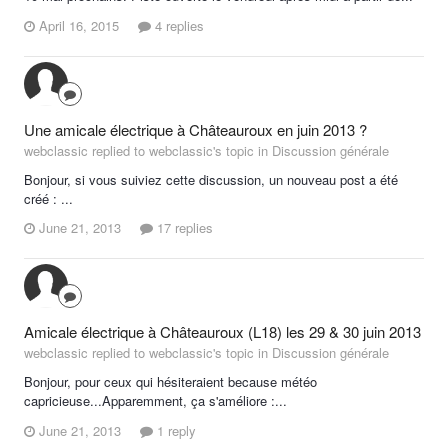
April 16, 2015
4 replies
Une amicale électrique à Châteauroux en juin 2013 ?
webclassic replied to webclassic's topic in
Discussion générale
Bonjour, si vous suiviez cette discussion, un nouveau post a été
créé : ...
June 21, 2013
17 replies
Amicale électrique à Châteauroux (L18) les 29 & 30 juin 2013
webclassic replied to webclassic's topic in
Discussion générale
Bonjour, pour ceux qui hésiteraient because météo
capricieuse...Apparemment, ça s'améliore :...
June 21, 2013
1 reply