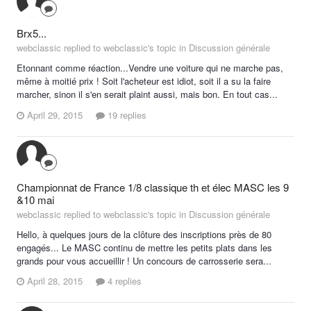
Brx5...
webclassic replied to webclassic's topic in
Discussion générale
Etonnant comme réaction...Vendre une voiture qui ne marche pas,
même à moitié prix ! Soit l'acheteur est idiot, soit il a su la faire
marcher, sinon il s'en serait plaint aussi, mais bon. En tout cas...
April 29, 2015
19 replies
Championnat de France 1/8 classique th et élec MASC les 9
&10 mai
webclassic replied to webclassic's topic in
Discussion générale
Hello, à quelques jours de la clôture des inscriptions près de 80
engagés... Le MASC continu de mettre les petits plats dans les
grands pour vous accueillir ! Un concours de carrosserie sera...
April 28, 2015
4 replies