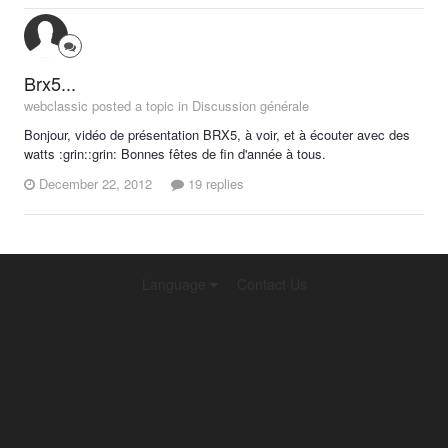
Brx5...
webclassic posted a topic in
Discussion générale
Bonjour, vidéo de présentation BRX5, à voir, et à écouter avec des
watts :grin::grin: Bonnes fêtes de fin d'année à tous.
December 22, 2012
19 replies
Language
Contact Us