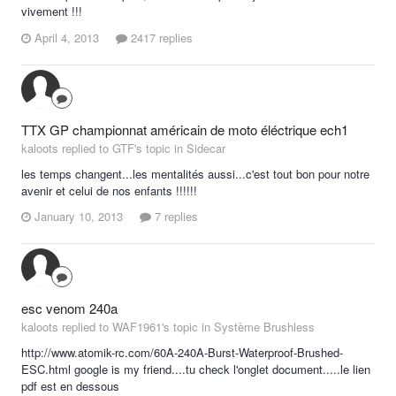
vivement !!!
April 4, 2013
2417 replies
TTX GP championnat américain de moto éléctrique ech1
kaloots replied to GTF's topic in
Sidecar
les temps changent...les mentalités aussi...c'est tout bon pour notre
avenir et celui de nos enfants !!!!!!
January 10, 2013
7 replies
esc venom 240a
kaloots replied to WAF1961's topic in
Système Brushless
http://www.atomik-rc.com/60A-240A-Burst-Waterproof-Brushed-
ESC.html google is my friend....tu check l'onglet document.....le lien
pdf est en dessous