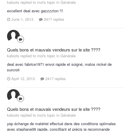
kaloots replied to moi's topic in
Générale
excellent deal avec gazzzzton !!!
June 1, 2013
2417 replies
Quels bons et mauvais vendeurs sur le site ????
kaloots replied to moi's topic in
Générale
deal avec fabrice1971 envoi rapide et soigné, matos nickel de
surcroit
April 12, 2013
2417 replies
Quels bons et mauvais vendeurs sur le site ????
kaloots replied to moi's topic in
Générale
yep échange de matériel effectué dans des conditions optimales
avec stephane06 rapide, concilliant et précis je recommande