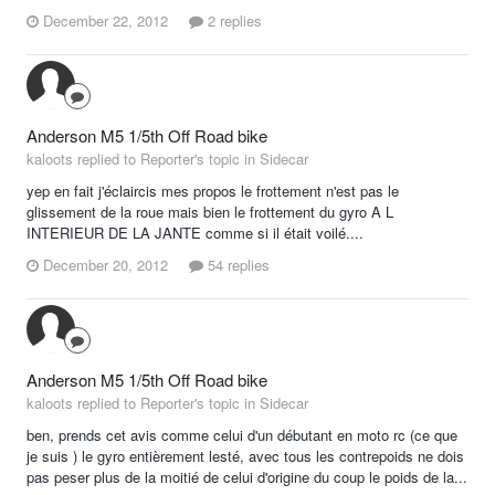
December 22, 2012
2 replies
Anderson M5 1/5th Off Road bike
kaloots replied to Reporter's topic in
Sidecar
yep en fait j'éclaircis mes propos le frottement n'est pas le
glissement de la roue mais bien le frottement du gyro A L
INTERIEUR DE LA JANTE comme si il était voilé....
December 20, 2012
54 replies
Anderson M5 1/5th Off Road bike
kaloots replied to Reporter's topic in
Sidecar
ben, prends cet avis comme celui d'un débutant en moto rc (ce que
je suis ) le gyro entièrement lesté, avec tous les contrepoids ne dois
pas peser plus de la moitié de celui d'origine du coup le poids de la...