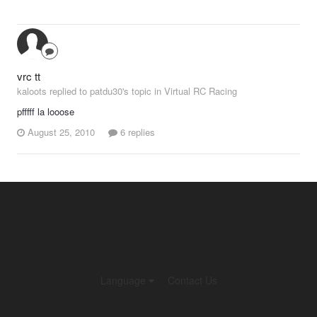
vrc tt
kaloots replied to patdu30's topic in
Virtual RC Racing
pfffff la looose
August 25, 2010
6 replies
Language
Contact Us