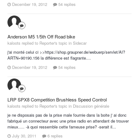
December 19, 2012
54 replies
Anderson M5 1/5th Off Road bike
kaloots replied to Reporter's topic in
Sidecar
j'ai monté celui ci >>https://shop.graupner.de/webuerp/servlet/AI?
ARTN=90190.156 la différence est flagrante....
December 19, 2012
54 replies
LRP SPX8 Competition Brushless Speed Control
kaloots replied to Reporter's topic in
Discussion générale
je ne disposais pas de la prise male fournie dans la boite j' ai donc
fabriqué un connecteur avec une prise radio en attendant de trouver
mieux..... -à quoi ressemble cette fameuse prise? -serait il...
July 30, 2011
6 replies