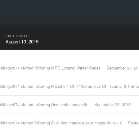
LAST VISITED
August 13, 2015
ckfinger974
started following
MRC Longwy Winter Series
September 26, 20
ckfinger974
started following
Manche 1 CF 1/12ème plus CF hivernal (F1 et tou
ckfinger974
started following
Recherche moquette
September 26, 2015
ckfinger974
started following
Quel bon chargeur pour moins de 100 €
Septe