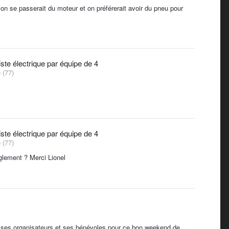
 on se passerait du moteur et on préférerait avoir du pneu pour
te électrique par équipe de 4
 (77)
te électrique par équipe de 4
 (77)
glement ? Merci Lionel
à ses organisateurs et ses bénévoles pour ce bon weekend de