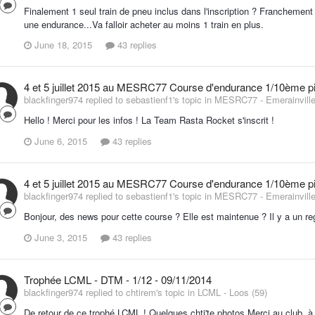
Finalement 1 seul train de pneu inclus dans l'inscription ? Franchement
une endurance...Va falloir acheter au moins 1 train en plus.
June 18, 2015
43 replies
4 et 5 juillet 2015 au MESRC77 Course d'endurance 1/10ème pis
blackfinger974 replied to sebastienf1's topic in
MESRC77 - Emerainville
Hello ! Merci pour les infos ! La Team Rasta Rocket s'inscrit !
June 6, 2015
43 replies
4 et 5 juillet 2015 au MESRC77 Course d'endurance 1/10ème pis
blackfinger974 replied to sebastienf1's topic in
MESRC77 - Emerainville
Bonjour, des news pour cette course ? Elle est maintenue ? Il y a un re
June 3, 2015
43 replies
Trophée LCML - DTM - 1/12 - 09/11/2014
blackfinger974 replied to chtirem's topic in
LCML - Loos (59)
De retour de ce trophé LCML ! Quelques chti'te photos Merci au club, 