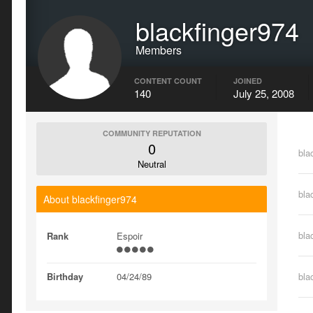
blackfinger974
Members
CONTENT COUNT
JOINED
140
July 25, 2008
COMMUNITY REPUTATION
0
bla
Neutral
bla
About blackfinger974
bla
Rank
Espoir
Birthday
04/24/89
bla