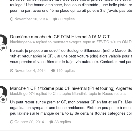
roulage ! Une bonne ambiance, beaucoup d'entraide , une belle piste, 
pour ma part avec une 4ème place qui aurait pu être 3 si j'avais pas ét
November 10, 2014
80 replies
Deuxième manche du CF DTM Hivernal à l'A.M.C.T
blackfinger974 replied to monstersavage's topic in
FFVRC 1/10th ON 
Bonsoir, je propose un covoit' de Boulogne-Billancourt (métro Marcel-Se
18h et retour après le CF. J'ai une petit voiture (clio) alors valable po
vous prendre si vous êtes sur le trajet via autoroute. Contactez moi par
November 4, 2014
149 replies
Manche 1 CF 1/12ème plus CF hivernal (F1 et touring) Argenteu
blackfinger974 replied to Christophe Blandin's topic in
Races results
Un petit retour sur ce premier CF, mon premier CF en fait et en F1. Me
organisation sympa et une bonne ambiance. Piste un peu petite à mon gou
peu laxiste sur le manque de fair-play de certains (toutes catégories co
October 20, 2014
88 replies