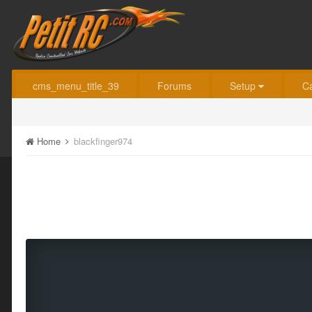
cms_menu_title_39
Forums
Setup
C
Home
blackfinger974