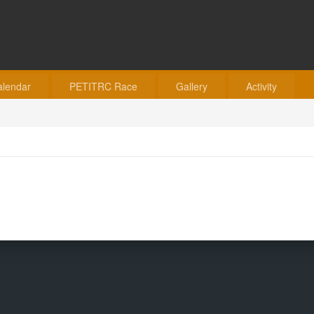
alendar
PETITRC Race
Gallery
Activity