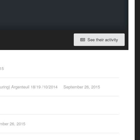
See their activity
15
ring) Argenteuil 18/19 /10/2014
September 26, 2015
mber 26, 2015