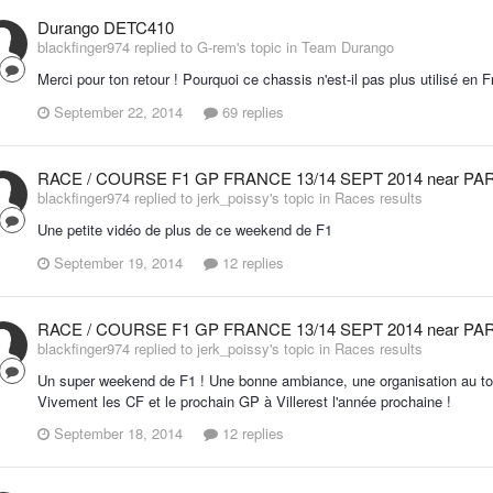
Durango DETC410
blackfinger974 replied to G-rem's topic in
Team Durango
Merci pour ton retour ! Pourquoi ce chassis n'est-il pas plus utilisé en 
September 22, 2014
69 replies
RACE / COURSE F1 GP FRANCE 13/14 SEPT 2014 near PARI
blackfinger974 replied to jerk_poissy's topic in
Races results
Une petite vidéo de plus de ce weekend de F1
September 19, 2014
12 replies
RACE / COURSE F1 GP FRANCE 13/14 SEPT 2014 near PARI
blackfinger974 replied to jerk_poissy's topic in
Races results
Un super weekend de F1 ! Une bonne ambiance, une organisation au top (
Vivement les CF et le prochain GP à Villerest l'année prochaine !
September 18, 2014
12 replies