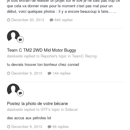
je suis entrain de réaliser un projet sur le xb4 je ne sais pas trop ce
que cela va donner mais pour le moment c'est pas mal pour un
début, voici quelques photos : il y a encore beaucoup à faire... ...
December 20, 2013
640 replies
Team C TM2 2WD Mid Motor Buggy
daiskeido replied to Reporter's topic in
TeamC Racing
tu devrais trouver ton bonheur chez conrad
December 9, 2013
144 replies
Postez la photo de votre bécane
daiskeido replied to GTF's topic in
Sidecar
des accus aux pétroles lol
December 9, 2013
66 replies