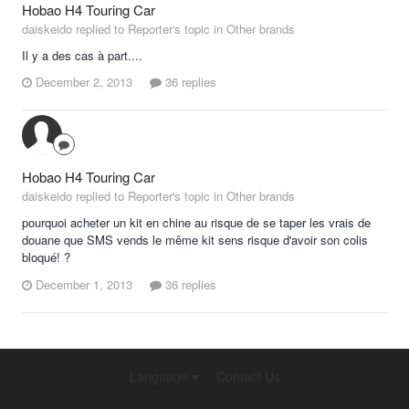
Hobao H4 Touring Car
daiskeido replied to Reporter's topic in
Other brands
Il y a des cas à part....
December 2, 2013
36 replies
Hobao H4 Touring Car
daiskeido replied to Reporter's topic in
Other brands
pourquoi acheter un kit en chine au risque de se taper les vrais de
douane que SMS vends le même kit sens risque d'avoir son colis
bloqué! ?
December 1, 2013
36 replies
Language
Contact Us