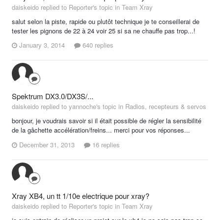
daiskeido replied to Reporter's topic in
Team Xray
salut selon la piste, rapide ou plutôt technique je te conseillerai de
tester les pignons de 22 à 24 voir 25 si sa ne chauffe pas trop...!
January 3, 2014
640 replies
Spektrum DX3.0/DX3S/...
daiskeido replied to yannoche's topic in
Radios, recepteurs & servos
bonjour, je voudrais savoir si il était possible de régler la sensibilité
de la gâchette accélération/freins... merci pour vos réponses...
December 31, 2013
16 replies
Xray XB4, un tt 1/10e electrique pour xray?
daiskeido replied to Reporter's topic in
Team Xray