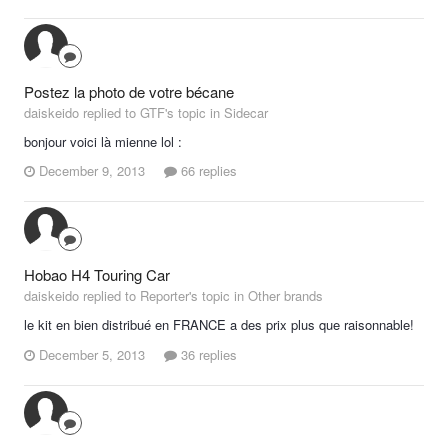
Postez la photo de votre bécane
daiskeido replied to GTF's topic in
Sidecar
bonjour voici là mienne lol :
December 9, 2013
66 replies
Hobao H4 Touring Car
daiskeido replied to Reporter's topic in
Other brands
le kit en bien distribué en FRANCE a des prix plus que raisonnable!
December 5, 2013
36 replies