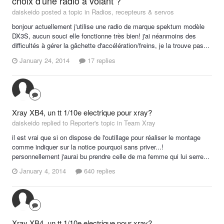
choix d'une radio à volant ?
daiskeido posted a topic in
Radios, recepteurs & servos
bonjour actuellement j'utilise une radio de marque spektum modèle
DX3S, aucun souci elle fonctionne très bien! j'ai néanmoins des
difficultés à gérer la gâchette d'accélération/freins, je la trouve pas...
January 24, 2014
17 replies
Xray XB4, un tt 1/10e electrique pour xray?
daiskeido replied to Reporter's topic in
Team Xray
il est vrai que si on dispose de l'outillage pour réaliser le montage
comme indiquer sur la notice pourquoi sans priver...!
personnellement j'aurai bu prendre celle de ma femme qui lui serre...
January 4, 2014
640 replies
Xray XB4, un tt 1/10e electrique pour xray?