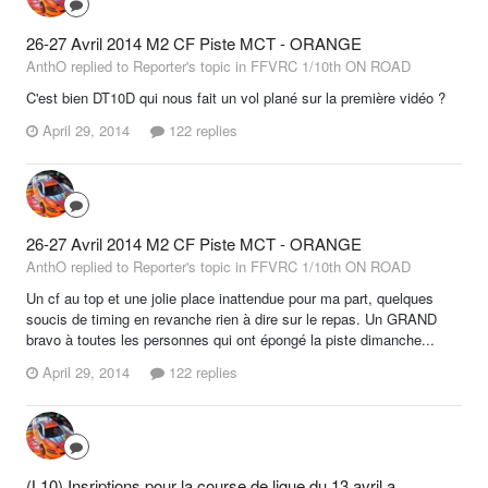
26-27 Avril 2014 M2 CF Piste MCT - ORANGE
AnthO replied to Reporter's topic in
FFVRC 1/10th ON ROAD
C'est bien DT10D qui nous fait un vol plané sur la première vidéo ?
April 29, 2014
122 replies
26-27 Avril 2014 M2 CF Piste MCT - ORANGE
AnthO replied to Reporter's topic in
FFVRC 1/10th ON ROAD
Un cf au top et une jolie place inattendue pour ma part, quelques
soucis de timing en revanche rien à dire sur le repas. Un GRAND
bravo à toutes les personnes qui ont épongé la piste dimanche...
April 29, 2014
122 replies
(L10) Insriptions pour la course de ligue du 13 avril a