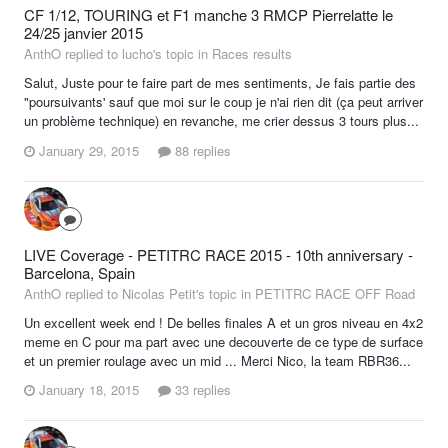
CF 1/12, TOURING et F1 manche 3 RMCP Pierrelatte le
24/25 janvier 2015
AnthO replied to lucho's topic in
Races results
Salut, Juste pour te faire part de mes sentiments, Je fais partie des
"poursuivants' sauf que moi sur le coup je n'ai rien dit (ça peut arriver
un problème technique) en revanche, me crier dessus 3 tours plus...
January 29, 2015
88 replies
LIVE Coverage - PETITRC RACE 2015 - 10th anniversary -
Barcelona, Spain
AnthO replied to Nicolas Petit's topic in
PETITRC RACE OFF Road
Un excellent week end ! De belles finales A et un gros niveau en 4x2
meme en C pour ma part avec une decouverte de ce type de surface
et un premier roulage avec un mid ... Merci Nico, la team RBR36...
January 18, 2015
33 replies