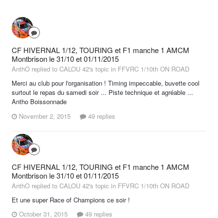
CF HIVERNAL 1/12, TOURING et F1 manche 1 AMCM
Montbrison le 31/10 et 01/11/2015
AnthO replied to CALOU 42's topic in
FFVRC 1/10th ON ROAD
Merci au club pour l'organisation ! Timing impeccable, buvette cool
surtout le repas du samedi soir ... Piste technique et agréable ...
Antho Boissonnade
November 2, 2015
49 replies
CF HIVERNAL 1/12, TOURING et F1 manche 1 AMCM
Montbrison le 31/10 et 01/11/2015
AnthO replied to CALOU 42's topic in
FFVRC 1/10th ON ROAD
Et une super Race of Champions ce soir !
October 31, 2015
49 replies