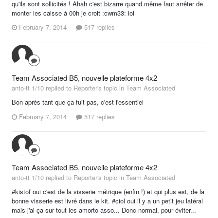
qu'ils sont sollicités ! Ahah c'est bizarre quand même faut arrêter de
monter les caisse à 00h je croit :cwm33: lol
February 7, 2014
517 replies
Team Associated B5, nouvelle plateforme 4x2
anto-tt 1/10 replied to Reporter's topic in
Team Associated
Bon après tant que ça fuit pas, c'est l'essentiel
February 7, 2014
517 replies
Team Associated B5, nouvelle plateforme 4x2
anto-tt 1/10 replied to Reporter's topic in
Team Associated
#kistof oui c'est de la visserie métrique (enfin !) et qui plus est, de la
bonne visserie est livré dans le kit. #ciol oui il y a un petit jeu latéral
mais j'ai ça sur tout les amorto asso... Donc normal, pour éviter...