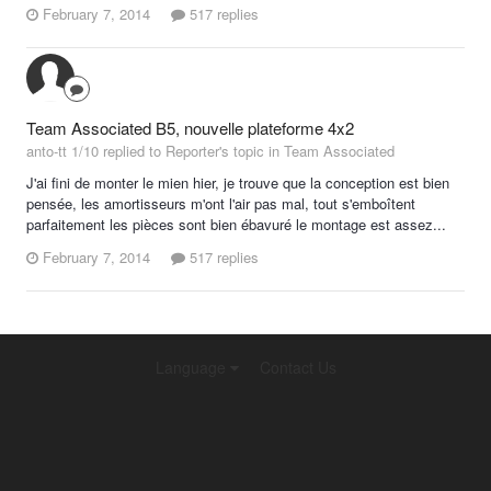
February 7, 2014
517 replies
Team Associated B5, nouvelle plateforme 4x2
anto-tt 1/10 replied to Reporter's topic in
Team Associated
J'ai fini de monter le mien hier, je trouve que la conception est bien
pensée, les amortisseurs m'ont l'air pas mal, tout s'emboîtent
parfaitement les pièces sont bien ébavuré le montage est assez...
February 7, 2014
517 replies
Language
Contact Us