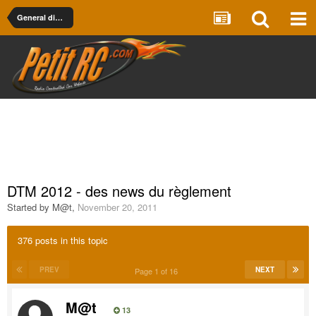
General discussion & technical
DTM 2012 - des news du règlement
Started by
M@t
,
November 20, 2011
376 posts in this topic
PREV
NEXT
Page 1 of 16
M@t
13