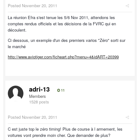
Posted
November 20, 2011
La réunion Efra s'est tenue les 5/6 Nov 2011, attendons les
comptes rendus officiels et les décisions de la FVRC qui en
découlent.
Ci dessous, un exemple d'un des premiers varios "Zéro" sorti sur
le marché
http://www.aviotiger.com/ficheart.php?menu=4&idART=20399
adri-13
11
Members
1528 posts
Posted
November 20, 2011
C est juste top le zéro timing! Plus de course à l armement, les
voitures vont prendre moin cher. Que demander de plus?