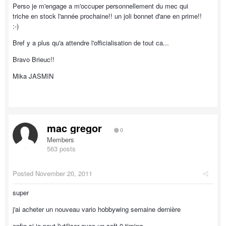
Perso je m'engage a m'occuper personnellement du mec qui
triche en stock l'année prochaine!! un joli bonnet d'ane en prime!!
:-)
Bref y a plus qu'a attendre l'officialisation de tout ca...
Bravo Brieuc!!
Mika JASMIN
mac gregor
0
Members
563 posts
Posted
November 20, 2011
super
j'ai acheter un nouveau vario hobbywing semaine dernière
enfin si je peut l'utiliser avec un soft 0 timing ...