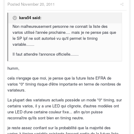
Posted
November 20, 2011
kara54 said:
Non malheureusement personne ne connait la liste des
varios utilisé l'année prochaine.... mais je ne pense pas que
le SP lpf ne soit autorisé vu qu'il permet le timing
variable.......
Il faut attendre l'annonce officielle.......
humm,
cela n'engage que moi, je pense que la future liste EFRA de
varios "0" timing risque d'être importante en terme de nombres de
variateurs.
La plupart des variateurs actuels possède un mode "0" timing, sur
certains varios, il y a une LED qui clignote, d'autres modèles ont
une LED d'une certaine couleur fixe... afin qu'on puisse
reconnaître qu'ils sont bien en timing neutre.
je reste assez confiant sur la probabilité que la majorité des
varios à timing variable existants fassent partie de la future liste