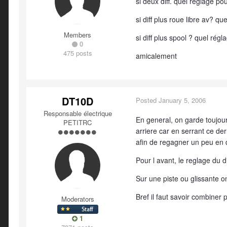
si deux diff. quel réglage po
si diff plus roue libre av? qu
Members
si diff plus spool ? quel régl
0
475 posts
amicalement
DT10D
Posted
January 5, 2006
Responsable électrique
En general, on garde toujours
PETITRC
arriere car en serrant ce dern
afin de regagner un peu en di
Pour l avant, le reglage du di
Sur une piste ou glissante on
Bref il faut savoir combiner 
Moderators
1