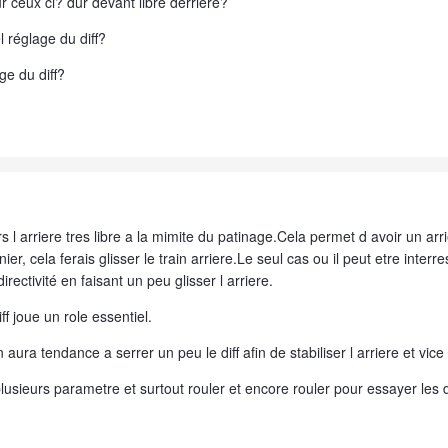
ur ceux ci? dur devant libre derriere?
el réglage du diff?
age du diff?
 l arriere tres libre a la mimite du patinage.Cela permet d avoir un arri
ier, cela ferais glisser le train arriere.Le seul cas ou il peut etre interre
rectivité en faisant un peu glisser l arriere.
ff joue un role essentiel.
 aura tendance a serrer un peu le diff afin de stabiliser l arriere et vice
plusieurs parametre et surtout rouler et encore rouler pour essayer les d