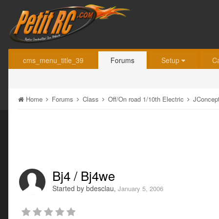
cms_menu_title_39
Forums
Setup
C
Home
Forums
Class
Off/On road 1/10th Electric
JConcep
Bj4 / Bj4we
Started by
bdesclau
,
January 5, 2006