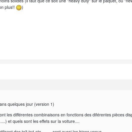
ins solides (il faut que ce soit une "heavy duty" sur le paquet, ou "new
on plus!!
)
dans quelques jour (version 1)
sont les différentes combinaisons en fonctions des diférentes pièces dis
......) et quels sont les effets sur la voiture....
tilisant des tc3 tc4 etc..........sont aussi les biens venus