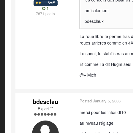
1
amicalement
7871 posts
bdesclaux
La roue libre te permettras d
roues arrieres comme en 4X
Le spool, te stabiliseras au 
Et comme l a dit Hugm seul l
@+ Mich
bdesclau
Posted
January 5, 2006
Expert **
merci pour les infos dt10
au niveau réglage