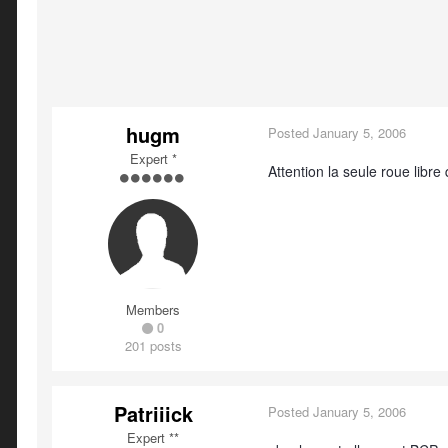
hugm
Posted
January 5, 2006
Expert *
Attention la seule roue libr
Members
0
201 posts
Patriiick
Posted
January 5, 2006
Expert **