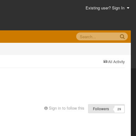
Existing user? Sign In
All Activity
Sign in to follow this
Followers
29