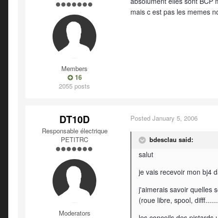
absolument elles sont BCP mo
mais c est pas les memes n
Members
16
2055 posts
DT10D
Posted
January 5, 2006
Responsable électrique
PETITRC
bdesclau said:
salut
je vais recevoir mon bj4 
j'aimerais savoir quelles 
(roue libre, spool, difff.....
Moderators
les conceils des pistards u