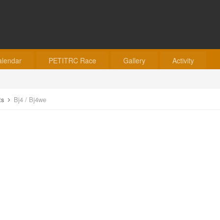
alendar
PETITRC Race
Gallery
Activity
ts
Bj4 / Bj4we