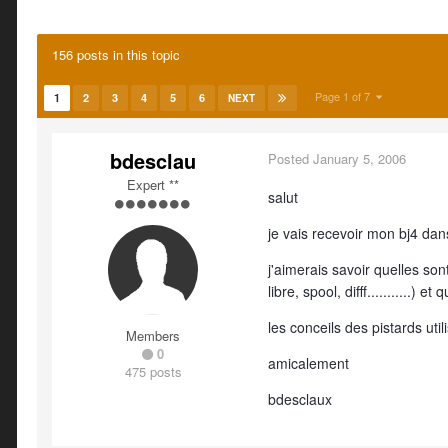
156 posts in this topic
Page 1 of 7
1
2
3
4
5
6
NEXT
bdesclau
Posted
January 5, 2006
Expert **
salut
je vais recevoir mon bj4 dan
j'aimerais savoir quelles son
libre, spool, difff...........) et
les conceils des pistards util
Members
0
amicalement
475 posts
bdesclaux