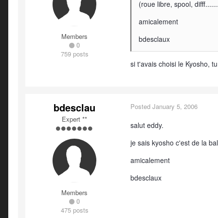
(roue libre, spool, difff.....
amicalement
Members
bdesclaux
0
759 posts
si t'avais choisi le Kyosho, t
bdesclau
Posted
January 5, 2006
Expert **
salut eddy.
je sais kyosho c'est de la bal
amicalement
bdesclaux
Members
0
475 posts