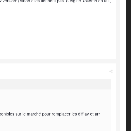
 version") sinon elles tiennent pas. (Origine Yokomo en fait,
ponibles sur le marché pour remplacer les diff av et arr