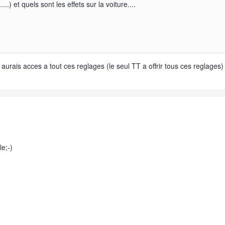
......) et quels sont les effets sur la voiture....
u aurais acces a tout ces reglages (le seul TT a offrir tous ces reglages)
le;-)