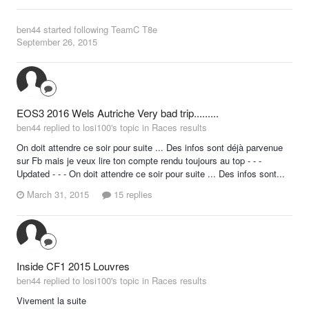
ben44
started following
TeamC T8e
September 26, 2015
EOS3 2016 Wels Autriche Very bad trip.........
ben44 replied to losi100's topic in
Races results
On doit attendre ce soir pour suite ... Des infos sont déjà parvenue
sur Fb mais je veux lire ton compte rendu toujours au top - - -
Updated - - - On doit attendre ce soir pour suite ... Des infos sont...
March 31, 2015
15 replies
Inside CF1 2015 Louvres
ben44 replied to losi100's topic in
Races results
Vivement la suite