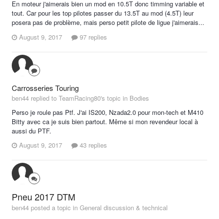
En moteur j'aimerais bien un mod en 10.5T donc timming variable et
tout. Car pour les top pilotes passer du 13.5T au mod (4.5T) leur
posera pas de problème, mais perso petit pilote de ligue j'aimerais...
August 9, 2017
97 replies
Carrosseries Touring
ben44 replied to TeamRacing80's topic in
Bodies
Perso je roule pas Ptf. J'ai IS200, Nzada2.0 pour mon-tech et M410
Bitty avec ca je suis bien partout. Même si mon revendeur local à
aussi du PTF.
August 9, 2017
43 replies
Pneu 2017 DTM
ben44 posted a topic in
General discussion & technical