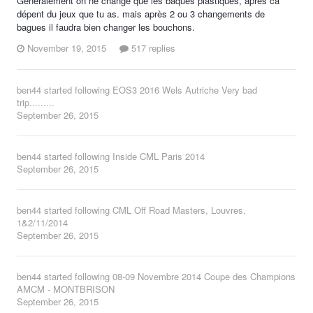
Généralement on ne change que les baques plastiques, après ca
dépent du jeux que tu as. mais après 2 ou 3 changements de
bagues il faudra bien changer les bouchons.
November 19, 2015
517 replies
ben44
started following
EOS3 2016 Wels Autriche Very bad
trip.........
September 26, 2015
ben44
started following
Inside CML Paris 2014
September 26, 2015
ben44
started following
CML Off Road Masters, Louvres,
1&2/11/2014
September 26, 2015
ben44
started following
08-09 Novembre 2014 Coupe des Champions
AMCM - MONTBRISON
September 26, 2015