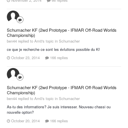
November 2, 2014
66 replies
Schumacher KF (2wd Prototype - IFMAR Off-Road Worlds
Championship)
ben44 replied to Arn0's topic in
Schumacher
ce que je recherche ce sont les évlutions possible du Kf
October 23, 2014
166 replies
Schumacher KF (2wd Prototype - IFMAR Off-Road Worlds
Championship)
ben44 replied to Arn0's topic in
Schumacher
As-tu des informations? Je suis interesser. Nouveau chassi ou
nouvelle option?
October 20, 2014
166 replies