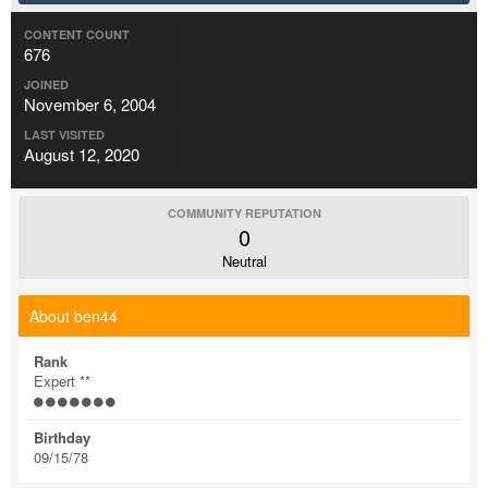
CONTENT COUNT
676
JOINED
November 6, 2004
LAST VISITED
August 12, 2020
COMMUNITY REPUTATION
0
Neutral
About ben44
Rank
Expert **
Birthday
09/15/78