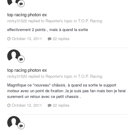
top racing photon ex
nicky31520 replied to Reporter's topic in
T.O.P. Racing
effectivement 2 points , mais à quand la sortie
October 13, 2011
22 replies
top racing photon ex
nicky31520 replied to Reporter's topic in
T.O.P. Racing
Magnifique ce "nouveau" châssis. à quand sa sortie le support
moteur avec un point de fixation ,la je suis pas fan mais bon je ferai
surement un retour avec ce petit chassis .
October 12, 2011
22 replies