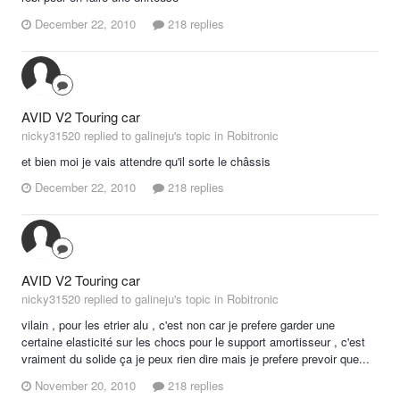
December 22, 2010
218 replies
AVID V2 Touring car
nicky31520 replied to galineju's topic in
Robitronic
et bien moi je vais attendre qu'il sorte le châssis
December 22, 2010
218 replies
AVID V2 Touring car
nicky31520 replied to galineju's topic in
Robitronic
vilain , pour les etrier alu , c'est non car je prefere garder une
certaine elasticité sur les chocs pour le support amortisseur , c'est
vraiment du solide ça je peux rien dire mais je prefere prevoir que...
November 20, 2010
218 replies