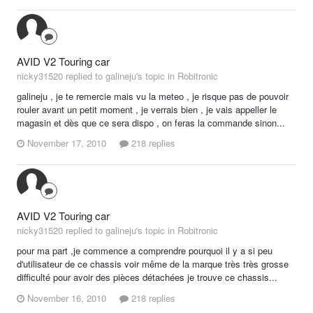
AVID V2 Touring car
nicky31520 replied to galineju's topic in
Robitronic
galineju , je te remercie mais vu la meteo , je risque pas de pouvoir
rouler avant un petit moment , je verrais bien , je vais appeller le
magasin et dès que ce sera dispo , on feras la commande sinon...
November 17, 2010
218 replies
AVID V2 Touring car
nicky31520 replied to galineju's topic in
Robitronic
pour ma part ,je commence a comprendre pourquoi il y a si peu
d'utilisateur de ce chassis voir même de la marque très très grosse
difficulté pour avoir des pièces détachées je trouve ce chassis...
November 16, 2010
218 replies