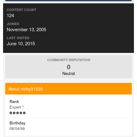
CONTENT COUNT
124
JOINED
November 13, 2005
LAST VISITED
June 10, 2015
COMMUNITY REPUTATION
0
Neutral
About nicky31520
Rank
Expert *
Birthday
08/04/66