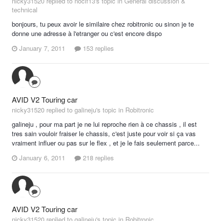
nicky31520 replied to nocif13's topic in
General discussion &
technical
bonjours, tu peux avoir le similaire chez robitronic ou sinon je te
donne une adresse à l'etranger ou c'est encore dispo
January 7, 2011
153 replies
AVID V2 Touring car
nicky31520 replied to galineju's topic in
Robitronic
galineju , pour ma part je ne lui reproche rien à ce chassis , il est
tres sain vouloir fraiser le chassis, c'est juste pour voir si ça vas
vraiment influer ou pas sur le flex , et je le fais seulement parce...
January 6, 2011
218 replies
AVID V2 Touring car
nicky31520 replied to galineju's topic in
Robitronic