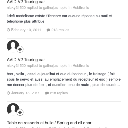
AVID V2 Touring car
nicky31520 replied to galineju's topic in
Robitronic
kdefi modelisme existe t'ilencore car aucune réponse au mail et
téléphone plus attribué
February 10, 2011
218 replies
AVID V2 Touring car
nicky31520 replied to galineju's topic in
Robitronic
bon , voila , essai aujourd'hui et que du bonheur , le fraisage ( fait
sous le servo et aussi au emplacement du recepteur et esc ) semble
me donner plus de flex , et question tenu de route , plus de soucis...
January 15, 2011
218 replies
Table de ressorts et huile / Spring and oil chart