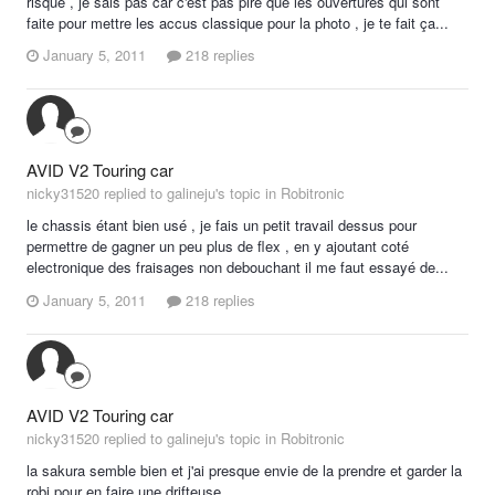
risque , je sais pas car c'est pas pire que les ouvertures qui sont
faite pour mettre les accus classique pour la photo , je te fait ça...
January 5, 2011
218 replies
AVID V2 Touring car
nicky31520 replied to galineju's topic in
Robitronic
le chassis étant bien usé , je fais un petit travail dessus pour
permettre de gagner un peu plus de flex , en y ajoutant coté
electronique des fraisages non debouchant il me faut essayé de...
January 5, 2011
218 replies
AVID V2 Touring car
nicky31520 replied to galineju's topic in
Robitronic
la sakura semble bien et j'ai presque envie de la prendre et garder la
robi pour en faire une drifteuse