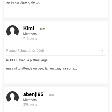
après ça dépend de toi.
Kimi
2
Members
710 posts
Posted
February 13, 2005
le XRC, avec la platine large!
mais si tu attends un peu, la new xray va sortir...
abenji95
0
Members
259 posts