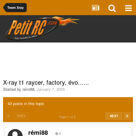
Team Xray
X-ray t1 raycer, factory, évo......
Started by
rémi88
,
January 7, 2005
43 posts in this topic
PREV
NEXT
Page 1 of 2
rémi88
0