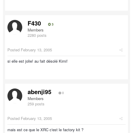
F430
3
Members
2280 posts
Posted
February 13, 2005
si elle est jolie! au fait désolé Kimi!
abenji95
0
Members
259 posts
Posted
February 13, 2005
mais est ce que le XRC c'est le factory kit ?