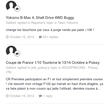
Yokomo B-Max 4, Shaft Drive 4WD Buggy
Vaillant replied to Reporter's topic in
Team Yokomo
change tes bouchons par ceux à purge vendu par paire <10€ !
October 15, 2012
521 replies
Coupe de France 1/10 Tourisme le 13/14 Octobre à Poissy
Vaillant replied to jerk_poissy's topic in
ASCAPRACING - Poissy
(78)
CR Première participation en F1 et tout simplement première course
! J'ai ressorti mon vintage F102 qui trainait en haut d'une étagère, ça
va faire plaisir à mon cousin qui jadis l'utilisait, dernière course à...
October 15, 2012
1 reply