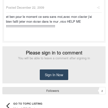
Posted
December 22, 2009
et ben pour le moment ce sera sans moi,avec mon clavier j'ai
bien failli jeter mon écran dans le mur ,nico HELP ME
!!!!!!!!!!!!!!!!!!!!!!!!!!!!!!!!!!!!!!!!!!!!!!!!!!!
Please sign in to comment
You will be able to leave a comment after signing in
Sign In Now
Followers
2
GO TO TOPIC LISTING