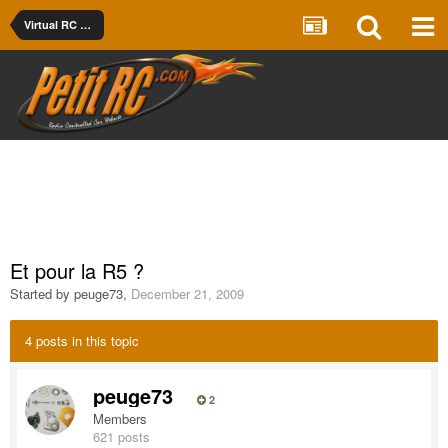
Virtual RC Racing
Et pour la R5 ?
Started by
peuge73
,
December 21, 2009
4 posts in this topic
peuge73
2
Members
621 posts