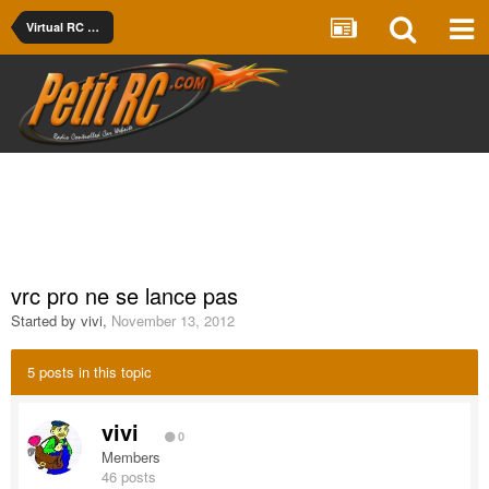
Virtual RC Racing
vrc pro ne se lance pas
Started by
vivi
,
November 13, 2012
5 posts in this topic
vivi
0
Members
46 posts