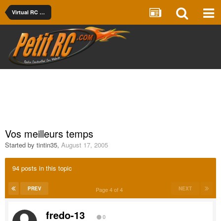
Virtual RC Racing
Vos meilleurs temps
Started by
tintin35
,
August 17, 2005
94 posts in this topic
PREV
NEXT
Page 4 of 4
fredo-13
0