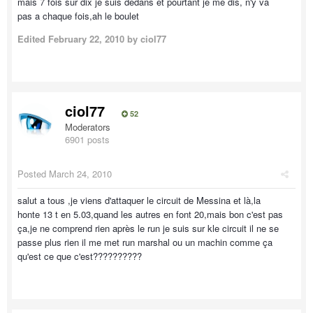
mais 7 fois sur dix je suis dedans et pourtant je me dis, n'y va
pas a chaque fois,ah le boulet
Edited
February 22, 2010
by ciol77
ciol77
52
Moderators
6901 posts
Posted
March 24, 2010
salut a tous ,je viens d'attaquer le circuit de Messina et là,la
honte 13 t en 5.03,quand les autres en font 20,mais bon c'est pas
ça,je ne comprend rien après le run je suis sur kle circuit il ne se
passe plus rien il me met run marshal ou un machin comme ça
qu'est ce que c'est??????????