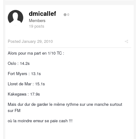
dmicallef
0
Members
19 posts
Posted
January 29, 2010
Alors pour ma part en 1/10 TC :
Oslo : 14.2s
Fort Myers : 13.1s
Lloret de Mar : 15.1s
Kakegawa : 17.9s
Mais dur dur de garder le même rythme sur une manche surtout
sur FM
où la moindre erreur se paie cash !!!