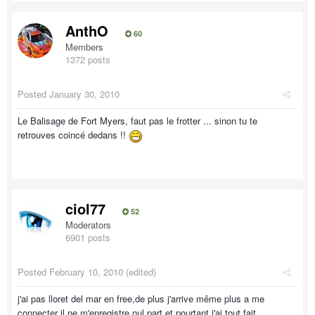
AnthO
60
Members
1372 posts
Posted
January 30, 2010
Le Balisage de Fort Myers, faut pas le frotter ... sinon tu te
retrouves coincé dedans !!
ciol77
52
Moderators
6901 posts
Posted
February 10, 2010
(edited)
j'ai pas lloret del mar en free,de plus j'arrive même plus a me
connecter il ne m'enregistre nul part et pourtant j'ai tout fait