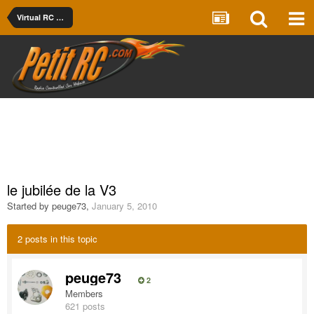
Virtual RC Racing
le jubilée de la V3
Started by
peuge73
,
January 5, 2010
2 posts in this topic
peuge73
2
Members
621 posts