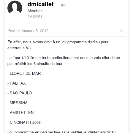
dmicallef
0
Members
19 posts
Posted
January 5, 2010
En effet, nous avons droit à un joli programme d'adieu pour
enterrer la V3....
Le Tour 1/10 Tc me tente particulièrement donc je vais aller de ce
pas m'offrir les 6 circuits du tour :
- LLORET DE MAR
- HALIFAX
- SAO PAULO
- MESSINA
- AMSTETTEN
- CINCINATTI 2003
Joli programme en perspective sans oublier le Winternats 2010