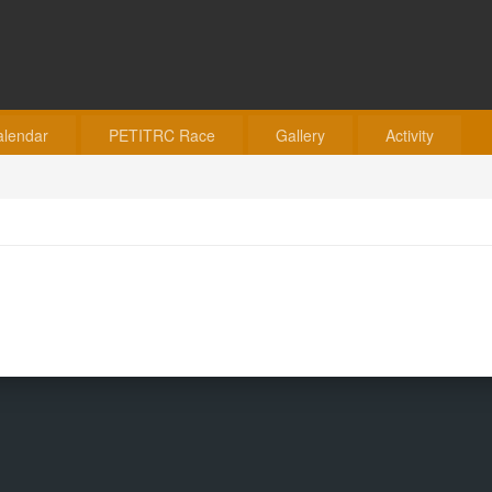
alendar
PETITRC Race
Gallery
Activity