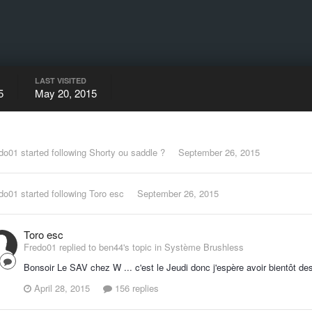
LAST VISITED
5
May 20, 2015
do01
started following
Shorty ou saddle ?
September 26, 2015
do01
started following
Toro esc
September 26, 2015
Toro esc
Fredo01 replied to ben44's topic in
Système Brushless
Bonsoir Le SAV chez W ... c'est le Jeudi donc j'espère avoir bientôt d
April 28, 2015
156 replies