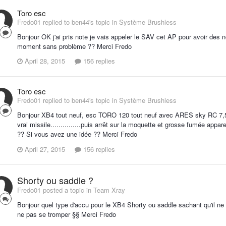
Toro esc
Fredo01 replied to ben44's topic in
Système Brushless
Bonjour OK j'ai pris note je vais appeler le SAV cet AP pour avoir des n
moment sans problème ?? Merci Fredo
April 28, 2015
156 replies
Toro esc
Fredo01 replied to ben44's topic in
Système Brushless
Bonjour XB4 tout neuf, esc TORO 120 tout neuf avec ARES sky RC 7,5 
vrai missile...............puis arrêt sur la moquette et grosse fumée ap
?? Si vous avez une idée ?? Merci Fredo
April 27, 2015
156 replies
Shorty ou saddle ?
Fredo01 posted a topic in
Team Xray
Bonjour quel type d'accu pour le XB4 Shorty ou saddle sachant qu'il ne ro
ne pas se tromper §§ Merci Fredo