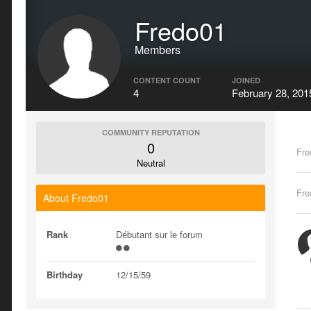
Fredo01
Members
CONTENT COUNT
JOINED
4
February 28, 201
COMMUNITY REPUTATION
0
Fre
Neutral
Fre
About Fredo01
Rank
Débutant sur le forum
Birthday
12/15/59