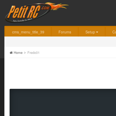
cms_menu_title_39
Forums
Setup
C
Home
Fredo01