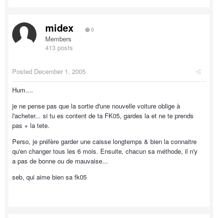
midex
0
Members
413 posts
Posted
December 1, 2005
Hum....
je ne pense pas que la sortie d'une nouvelle voiture oblige à
l'acheter... si tu es content de ta FK05, gardes la et ne te prends
pas + la tete.
Perso, je préfère garder une caisse longtemps & bien la connaitre
qu'en changer tous les 6 mois. Ensuite, chacun sa méthode, il n'y
a pas de bonne ou de mauvaise...
seb, qui aime bien sa fk05