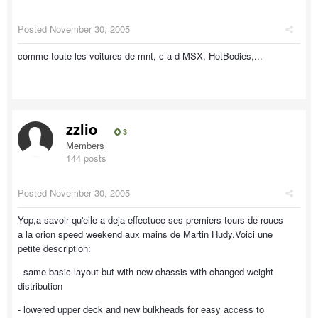
Posted
November 30, 2005
comme toute les voitures de mnt, c-a-d MSX, HotBodies,...
zzlio
3
Members
144 posts
Posted
November 30, 2005
Yop,a savoir qu'elle a deja effectuee ses premiers tours de roues
a la orion speed weekend aux mains de Martin Hudy.Voici une
petite description:
- same basic layout but with new chassis with changed weight
distribution
- lowered upper deck and new bulkheads for easy access to