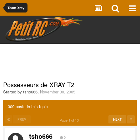
Team Xray
Possesseurs de XRAY T2
Started by
tsho666
,
November 30, 2005
309 posts in this topic
PREV
NEXT
Page 1 of 13
tsho666
0