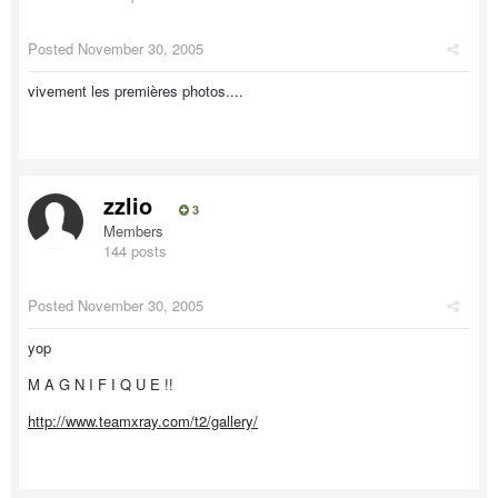
Posted
November 30, 2005
vivement les premières photos....
zzlio
3
Members
144 posts
Posted
November 30, 2005
yop
M A G N I F I Q U E !!
http://www.teamxray.com/t2/gallery/