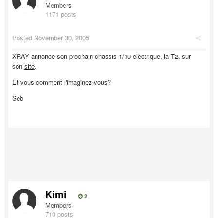
Members
1171 posts
Posted
November 30, 2005
XRAY annonce son prochain chassis 1/10 electrique, la T2, sur
son
site
.
Et vous comment l'imaginez-vous?
Seb
Kimi
2
Members
710 posts