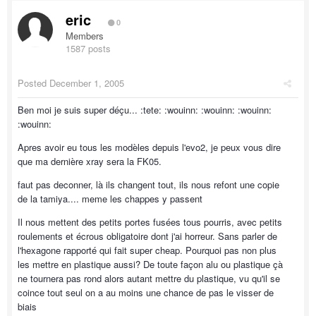
eric
0
Members
1587 posts
Posted
December 1, 2005
Ben moi je suis super déçu... :tete: :wouinn: :wouinn: :wouinn:
:wouinn:
Apres avoir eu tous les modèles depuis l'evo2, je peux vous dire
que ma dernière xray sera la FK05.
faut pas deconner, là ils changent tout, ils nous refont une copie
de la tamiya.... meme les chappes y passent
Il nous mettent des petits portes fusées tous pourris, avec petits
roulements et écrous obligatoire dont j'ai horreur. Sans parler de
l'hexagone rapporté qui fait super cheap. Pourquoi pas non plus
les mettre en plastique aussi? De toute façon alu ou plastique çà
ne tournera pas rond alors autant mettre du plastique, vu qu'il se
coince tout seul on a au moins une chance de pas le visser de
biais