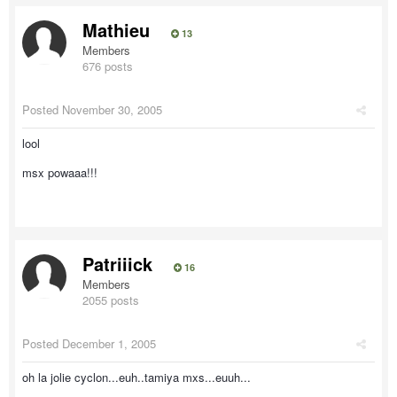
Mathieu
13
Members
676 posts
Posted
November 30, 2005
lool
msx powaaa!!!
Patriiick
16
Members
2055 posts
Posted
December 1, 2005
oh la jolie cyclon...euh..tamiya mxs...euuh...