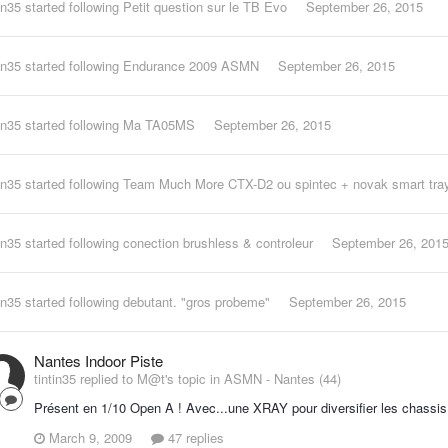
in35
started following
Petit question sur le TB Evo
September 26, 2015
in35
started following
Endurance 2009 ASMN
September 26, 2015
in35
started following
Ma TA05MS
September 26, 2015
in35
started following
Team Much More CTX-D2 ou spintec + novak smart tra
in35
started following
conection brushless & controleur
September 26, 201
in35
started following
debutant. "gros probeme"
September 26, 2015
Nantes Indoor Piste
tintin35 replied to M@t's topic in
ASMN - Nantes (44)
Présent en 1/10 Open A ! Avec...une XRAY pour diversifier les chassis
March 9, 2009
47 replies