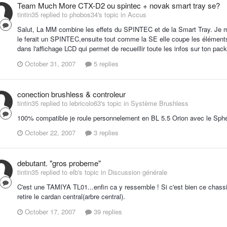
Team Much More CTX-D2 ou spintec + novak smart tray se?
tintin35 replied to phobos34's topic in
Accus
Salut, La MM combine les effets du SPINTEC et de la Smart Tray. Je m
le ferait un SPINTEC,ensuite tout comme la SE elle coupe les éléments
dans l'affichage LCD qui permet de recueillir toute les infos sur ton pa
October 31, 2007
5 replies
conection brushless & controleur
tintin35 replied to lebricolo63's topic in
Système Brushless
100% compatible je roule personnelement en BL 5.5 Orion avec le Sph
October 22, 2007
3 replies
debutant. "gros probeme"
tintin35 replied to elb's topic in
Discussion générale
C'est une TAMIYA TL01...enfin ca y ressemble ! Si c'est bien ce chassis
retire le cardan central(arbre central).
October 17, 2007
39 replies