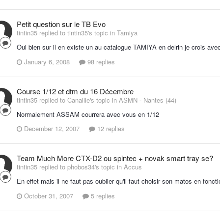
Petit question sur le TB Evo
tintin35 replied to tintin35's topic in
Tamiya
Oui bien sur il en existe un au catalogue TAMIYA en delrin je crois ave
January 6, 2008
98 replies
Course 1/12 et dtm du 16 Décembre
tintin35 replied to Canaille's topic in
ASMN - Nantes (44)
Normalement ASSAM courrera avec vous en 1/12
December 12, 2007
12 replies
Team Much More CTX-D2 ou spintec + novak smart tray se?
tintin35 replied to phobos34's topic in
Accus
En effet mais il ne faut pas oublier qu'il faut choisir son matos en fon
October 31, 2007
5 replies