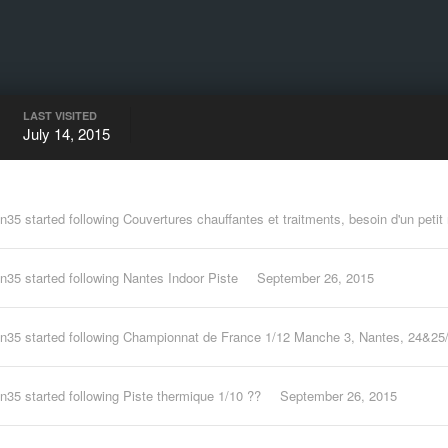
LAST VISITED
July 14, 2015
in35
started following
Couvertures chauffantes et traitments, besoin d'un peti
in35
started following
Nantes Indoor Piste
September 26, 2015
in35
started following
Championnat de France 1/12 Manche 3, Nantes, 24&25
in35
started following
Piste thermique 1/10 ??
September 26, 2015