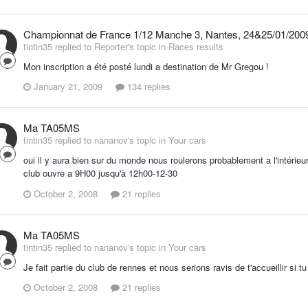
Championnat de France 1/12 Manche 3, Nantes, 24&25/01/200
tintin35 replied to Reporter's topic in
Races results
Mon inscription a été posté lundi a destination de Mr Gregou !
January 21, 2009
134 replies
Ma TA05MS
tintin35 replied to nananov's topic in
Your cars
oui il y aura bien sur du monde nous roulerons probablement a l'intérieu
club ouvre a 9H00 jusqu'à 12h00-12-30
October 2, 2008
21 replies
Ma TA05MS
tintin35 replied to nananov's topic in
Your cars
Je fait partie du club de rennes et nous serions ravis de t'accueillir si t
October 2, 2008
21 replies