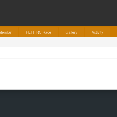
alendar
PETITRC Race
Gallery
Activity