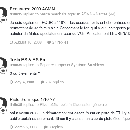
Endurance 2009 ASMN
tintin35 replied to pascalmarchal's topic in
ASMN - Nantes (44)
Je suis également POUR a 110% , les courses tests ont démontrées qu'il
permettent de se faire plaisir. Concernant le fait qu'il y ai 2 catégorie
acheter du Matos spécialement pour ce W.E. Amicalement LECRENAI
August 16, 2008
27 replies
Tekin RS & RS Pro
tintin35 replied to Reporter's topic in
Système Brushless
6 ou 5 éléments ?
May 4, 2008
737 replies
Piste thermique 1/10 ??
tintin35 replied to Rikette35's topic in
Discussion générale
salut voisin du 35, le département est assez fourni en piste de TT il y
oublie certaines surement. Sinon il y a aussi un club de piste élect
March 5, 2008
3 replies