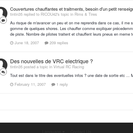
Couvertures chauffantes et traitments, besoin d'un petit rensei
tintin35 replied to RICOU42's topic in
Rims & Tires
Au risque de m'avancer un peu et on me reprendra dans ce cas, il me se
gomme de quelques shores. Les chauffer comme expliquer précedemment
de piste. Nombre de pilotes traitent et chauffent leurs pneus en meme 
June 18, 2007
209 replies
Des nouvelles de VRC electrique ?
tintin35 posted a topic in
Virtual RC Racing
Tout est dans le titre des eventuelles infos ? une date de sortie etc ..
February 11, 2007
1 reply
Language
Contact Us