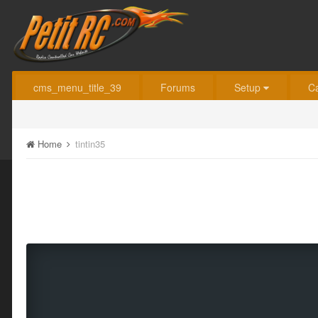
cms_menu_title_39
Forums
Setup
C
Home
tintin35