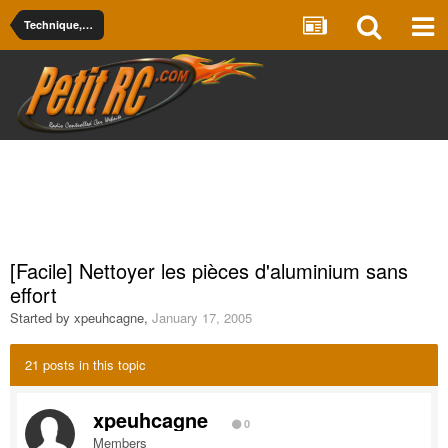
Technique, trucs et astuces
[Facile] Nettoyer les pièces d'aluminium sans
effort
Started by
xpeuhcagne
,
January 17, 2005
21 posts in this topic
xpeuhcagne
0
Members