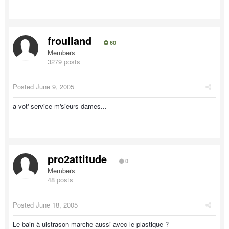
froulland
60
Members
3279 posts
Posted
June 9, 2005
a vot' service m'sieurs dames...
pro2attitude
0
Members
48 posts
Posted
June 18, 2005
Le bain à ulstrason marche aussi avec le plastique ?