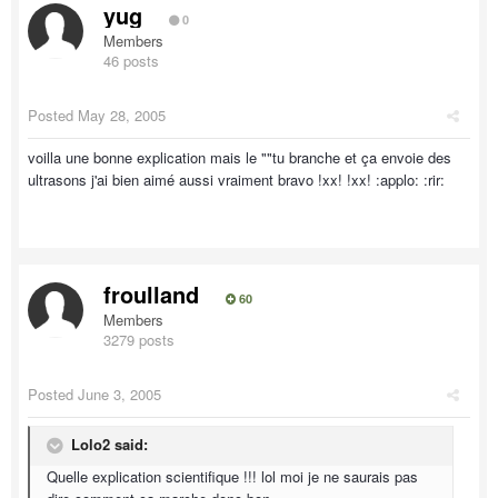
yug
0
Members
46 posts
Posted
May 28, 2005
voilla une bonne explication mais le ""tu branche et ça envoie des
ultrasons j'ai bien aimé aussi vraiment bravo !xx! !xx! :applo: :rir:
froulland
60
Members
3279 posts
Posted
June 3, 2005
Lolo2 said:
Quelle explication scientifique !!! lol moi je ne saurais pas