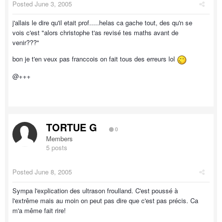
Posted
June 3, 2005
j'allais le dire qu'il etait prof.....helas ca gache tout, des qu'n se
vois c'est "alors christophe t'as revisé tes maths avant de
venir???"
bon je t'en veux pas franccois on fait tous des erreurs lol
@+++
TORTUE G
0
Members
5 posts
Posted
June 8, 2005
Sympa l'explication des ultrason froulland. C'est poussé à
l'extrême mais au moin on peut pas dire que c'est pas précis. Ca
m'a même fait rire!