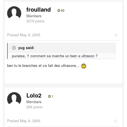
froulland
60
Members
3279 posts
Posted
May 9, 2005
yug said:
puneise, !! comment sa marche un bain a ultrason ?
ben tu le branches et ca fait des ultrasons...
Lolo2
1
Members
256 posts
Posted
May 9, 2005