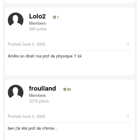
Lolo2
1
Members
256 posts
Posted
June 3, 2005
Arrête on dirait ma prof de physique !! lol
froulland
60
Members
3279 posts
Posted
June 3, 2005
ben j'ai été prof de chimie...