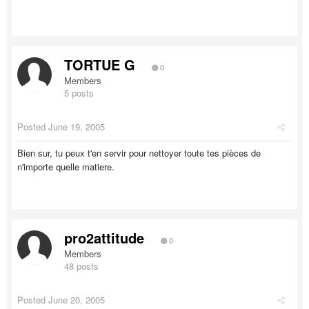
TORTUE G
0
Members
5 posts
Posted
June 19, 2005
Bien sur, tu peux t'en servir pour nettoyer toute tes pièces de
n'importe quelle matiere.
pro2attitude
0
Members
48 posts
Posted
June 20, 2005