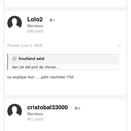
Lolo2
1
Members
256 posts
Posted
June 3, 2005
froulland said:
ben j'ai été prof de chimie...
ca explique tout .....petit cachotier !!!lol
cristobal33000
2
Members
901 posts