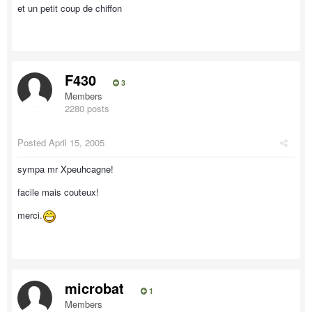
et un petit coup de chiffon
F430
3
Members
2280 posts
Posted
April 15, 2005
sympa mr Xpeuhcagne!
facile mais couteux!
merci.
microbat
1
Members