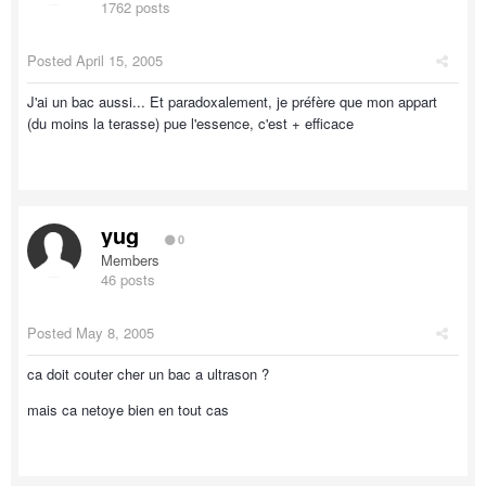
1762 posts
Posted
April 15, 2005
J'ai un bac aussi... Et paradoxalement, je préfère que mon appart
(du moins la terasse) pue l'essence, c'est + efficace
yug
0
Members
46 posts
Posted
May 8, 2005
ca doit couter cher un bac a ultrason ?
mais ca netoye bien en tout cas