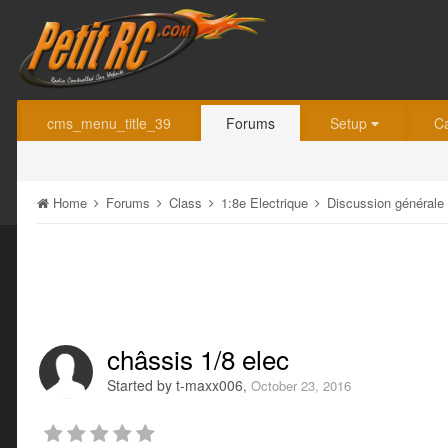
cms_menu_title_39
Forums
Setup
C
Home
Forums
Class
1:8e Electrique
Discussion générale
châssis 1/8 elec
Started by
t-maxx006
,
October 23, 2016