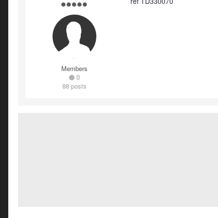
ref TD330070
Members
0
88 posts