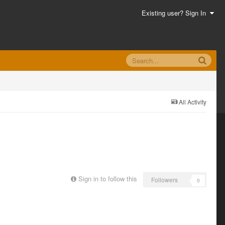
Existing user? Sign In
All Activity
Sign in to follow this
Followers
0