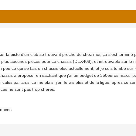
r sur la piste d'un club se trouvant proche de chez moi, ça s'est terminé 
t plus aucunes pièces pour ce chassis (DEX408), et introuvable sur le n
n peu ce qui se fais en chassis elec actuellement, et je suis tombé sur 
hassis à proposer en sachant que j'ai un budget de 350euros maxi. pour 
icales par an,si ça me plais, j'en ferais plus et de la ligue, après ce s
ièces ne sont pas trop chères.
ponces