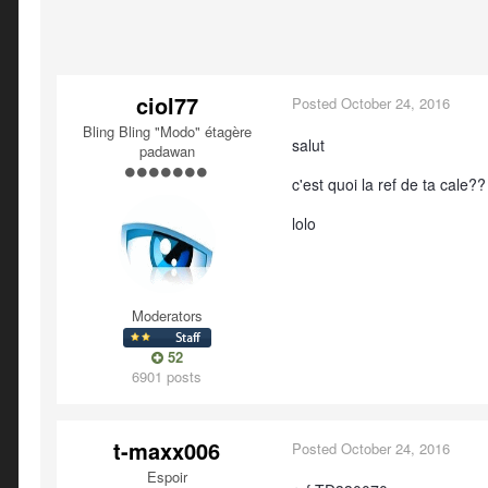
ciol77
Posted
October 24, 2016
Bling Bling "Modo" étagère
salut
padawan
c'est quoi la ref de ta cale??
lolo
Moderators
52
6901 posts
t-maxx006
Posted
October 24, 2016
Espoir