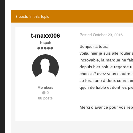
3 posts in this topic
t-maxx006
Posted
October 23, 2016
Espoir
Bonjour à tous,
voila, hier je suis allé roule
incroyable, la marque ne fai
depuis hier soir je regarde u
chassis? avez vous d'autre c
Je ferai une à deux cours am
Members
qqch de fiable et dont les p
0
88 posts
Merci d'avance pour vos re