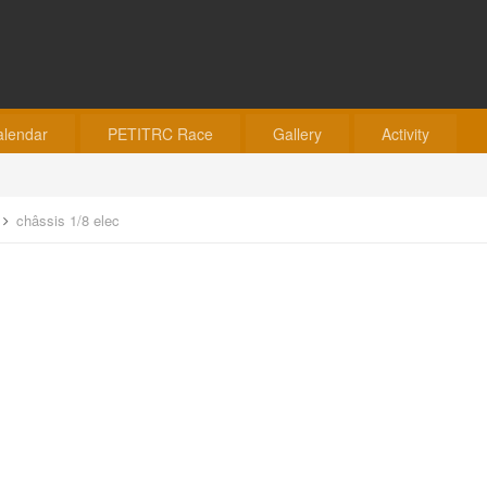
alendar
PETITRC Race
Gallery
Activity
châssis 1/8 elec