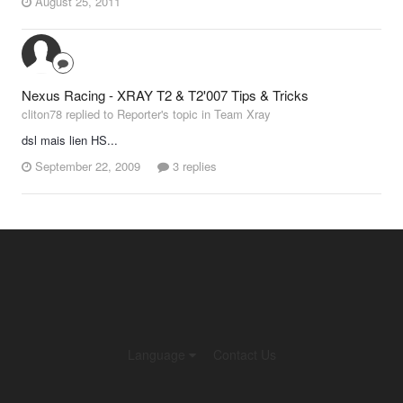
August 25, 2011
Nexus Racing - XRAY T2 & T2'007 Tips & Tricks
cliton78 replied to Reporter's topic in
Team Xray
dsl mais lien HS...
September 22, 2009
3 replies
Language
Contact Us