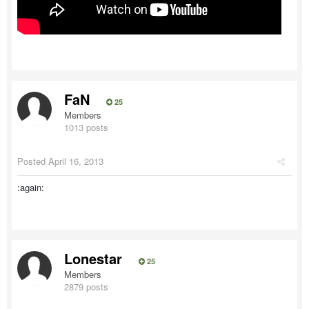
FaN
25
Members
1013 posts
Posted
April 16, 2013
:again:
Lonestar
25
Members
2879 posts