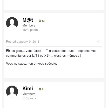
M@t
13
Members
1640 posts
Posted
January 9, 2013
Eh les gars... vous faites ***** a poster des trucs... reprenez vos
commentaires sur la T4 ou XB4... c'est les mêmes :-)
Vous ne savez rien et vous spéculez
Kimi
2
Members
710 posts