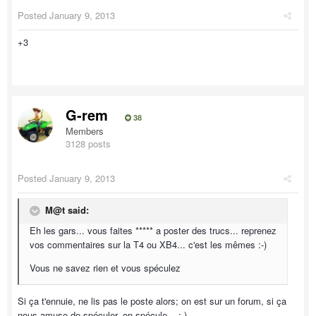
Posted
January 9, 2013
+3
G-rem
38
Members
3128 posts
Posted
January 9, 2013
M@t said:
Eh les gars... vous faites ***** a poster des trucs... reprenez
vos commentaires sur la T4 ou XB4... c'est les mêmes :-)
Vous ne savez rien et vous spéculez
Si ça t'ennuie, ne lis pas le poste alors; on est sur un forum, si ça
nous amuse de spéculer, on spécule... ;-)