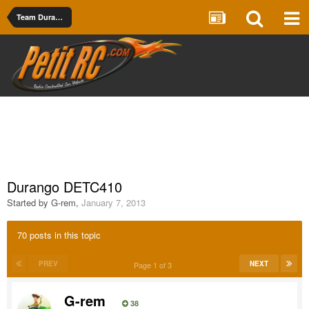
Team Durango
Durango DETC410
Started by
G-rem
,
January 7, 2013
70 posts in this topic
PREV
NEXT
Page 1 of 3
G-rem
38