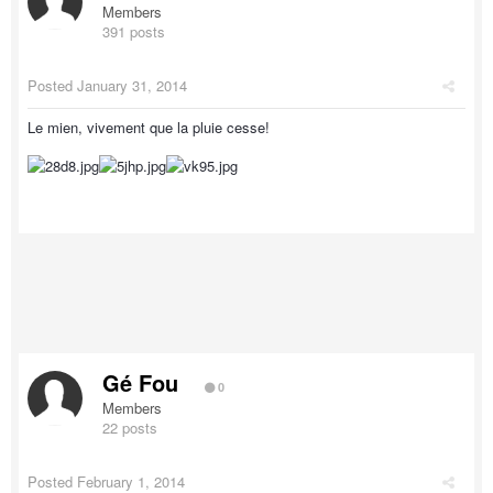
Members
391 posts
Posted
January 31, 2014
Le mien, vivement que la pluie cesse!
Gé Fou
0
Members
22 posts
Posted
February 1, 2014