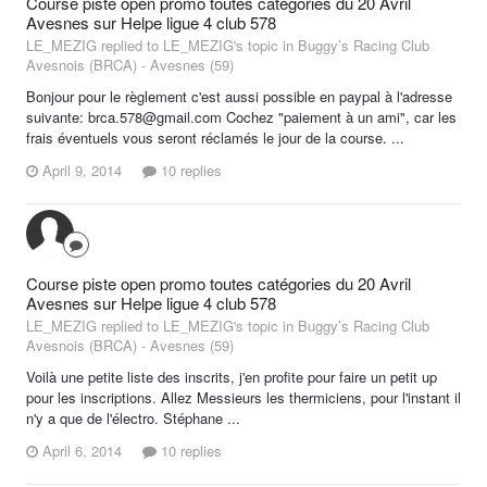
Course piste open promo toutes catégories du 20 Avril
Avesnes sur Helpe ligue 4 club 578
LE_MEZIG replied to LE_MEZIG's topic in
Buggy’s Racing Club
Avesnois (BRCA) - Avesnes (59)
Bonjour pour le règlement c'est aussi possible en paypal à l'adresse
suivante: brca.578@gmail.com Cochez "paiement à un ami", car les
frais éventuels vous seront réclamés le jour de la course. ...
April 9, 2014
10 replies
Course piste open promo toutes catégories du 20 Avril
Avesnes sur Helpe ligue 4 club 578
LE_MEZIG replied to LE_MEZIG's topic in
Buggy’s Racing Club
Avesnois (BRCA) - Avesnes (59)
Voilà une petite liste des inscrits, j'en profite pour faire un petit up
pour les inscriptions. Allez Messieurs les thermiciens, pour l'instant il
n'y a que de l'électro. Stéphane ...
April 6, 2014
10 replies