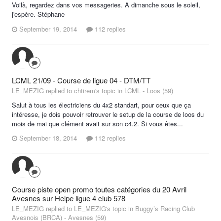
Voilà, regardez dans vos messageries. A dimanche sous le soleil,
j'espère. Stéphane
September 19, 2014
112 replies
LCML 21/09 - Course de ligue 04 - DTM/TT
LE_MEZIG replied to chtirem's topic in
LCML - Loos (59)
Salut à tous les électriciens du 4x2 standart, pour ceux que ça
intéresse, je dois pouvoir retrouver le setup de la course de loos du
mois de mai que clément avait sur son c4.2. Si vous êtes...
September 18, 2014
112 replies
Course piste open promo toutes catégories du 20 Avril
Avesnes sur Helpe ligue 4 club 578
LE_MEZIG replied to LE_MEZIG's topic in
Buggy’s Racing Club
Avesnois (BRCA) - Avesnes (59)