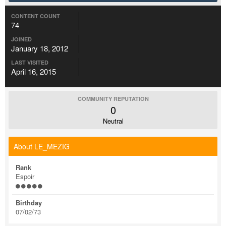
CONTENT COUNT
74
JOINED
January 18, 2012
LAST VISITED
April 16, 2015
COMMUNITY REPUTATION
0
Neutral
About LE_MEZIG
Rank
Espoir
Birthday
07/02/73