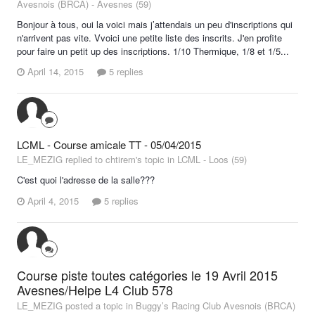
Avesnois (BRCA) - Avesnes (59)
Bonjour à tous, oui la voici mais j’attendais un peu d'inscriptions qui
n'arrivent pas vite. Vvoici une petite liste des inscrits. J'en profite
pour faire un petit up des inscriptions. 1/10 Thermique, 1/8 et 1/5...
April 14, 2015
5 replies
LCML - Course amicale TT - 05/04/2015
LE_MEZIG replied to chtirem's topic in
LCML - Loos (59)
C'est quoi l'adresse de la salle???
April 4, 2015
5 replies
Course piste toutes catégories le 19 Avril 2015
Avesnes/Helpe L4 Club 578
LE_MEZIG posted a topic in
Buggy’s Racing Club Avesnois (BRCA)