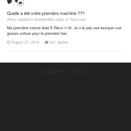
Quelle a été votre première machine ???
Alann replied to Aurélien62's topic in
Your cars
Ma première voiture était E-Revo 1/16. Je n’ai pas osé essayer une
grosse voiture pour la première fois.
August 27, 2019
247 replies
Language
Contact Us