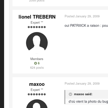
2055 posts
lionel TREBERN
Posted
January 29, 2009
Expert **
oui PATRIIICK a raison : pou
Members
6
624 posts
maxoo
Posted
January 29, 2009
Expert **
maxoo said:
d'où vient la photo du b