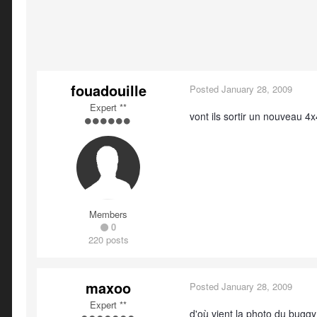
fouadouille
Posted
January 28, 2009
Expert **
vont ils sortir un nouveau 4x
Members
0
220 posts
maxoo
Posted
January 28, 2009
Expert **
d'où vient la photo du bugg