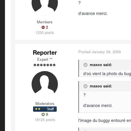
?
d'avance merci.
Members
2
1330 posts
Reporter
Posted
January 29, 2009
Expert **
maxoo said:
d'où vient la photo du b
maxoo said:
?
Moderators
d'avance merci.
9
18125 posts
l'image du buggy entouré en 