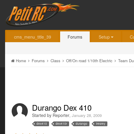
cms_menu_title_39
Forums
Setup
C
Home
Forums
Class
Off/On road 1/10th Electric
Team Du
Durango Dex 410
Started by
Reporter
,
January 28, 2009
dex410
dex410r
durango
tresrey