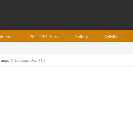
alendar
PETITRC Race
Gallery
Activity
rango
Durango Dex 410