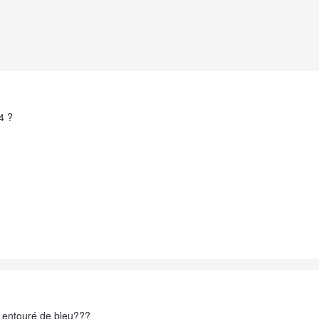
4 ?
y entouré de bleu???