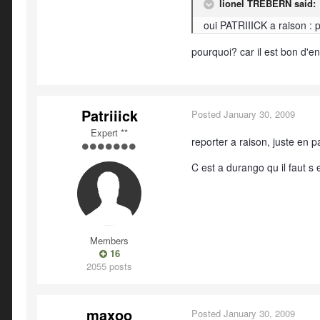
lionel TREBERN said:
oui PATRIIICK a raison : 
pourquoi? car il est bon d'e
Patriiick
Posted
January 30, 2009
Expert **
reporter a raison, juste en pa
C est a durango qu il faut s 
Members
16
2055 posts
maxoo
Posted
January 30, 2009