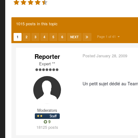
1015 posts in this topic
Page 1 of 41
1
2
3
4
5
6
NEXT
Reporter
Posted
January 28, 2009
Expert **
Un petit sujet dédié au Team
Moderators
9
18125 posts