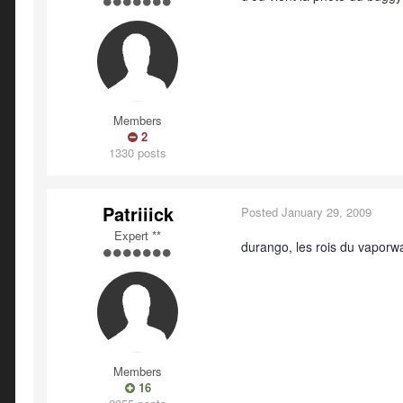
Members
2
1330 posts
Patriiick
Posted
January 29, 2009
Expert **
durango, les rois du vaporwa
Members
16