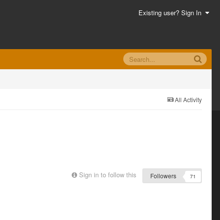
Existing user? Sign In
All Activity
Sign in to follow this
Followers
71