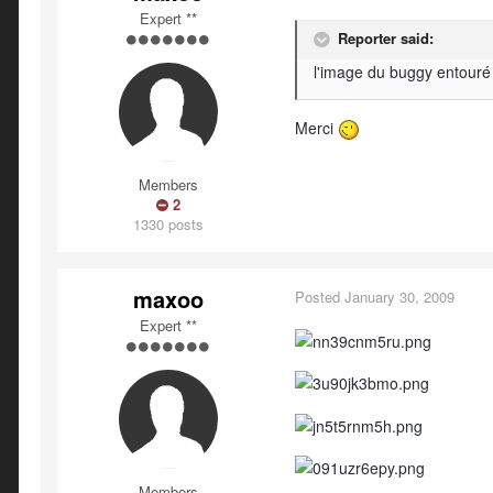
Expert **
Reporter said:
l'image du buggy entouré 
Merci
Members
2
1330 posts
maxoo
Posted
January 30, 2009
Expert **
Members