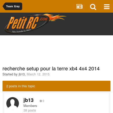
Team Xray
recherche setup pour la terre xb4 4x4 2014
Started by
jb13
,
March 12, 2015
2 posts in this topic
jb13
0
Members
38 posts