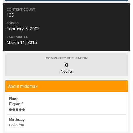
CONTENT COUNT
135
JOINED
February 6, 2007
LAST VISITED
March 11, 2015
COMMUNITY REPUTATION
0
Neutral
About midomax
Rank
Expert *
Birthday
03/27/80