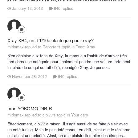
January 13, 2013
640 replies
Xray XB4, un tt 1/10e electrique pour xray?
midomax replied to Reporter's topic in
Team Xray
N'en déplaise aux fans de Xray, la marque a l'habitude d'arriver très
tard dans une catégorie pour finalement pondre une voiture fortement
inspirée de ce qui se fait déjà, rebadgée Xray. Je pense...
November 28, 2012
640 replies
mon YOKOMO DIB-R
midomax replied to ciol77's topic in
Your cars
Effectivement, ciol77 a raison. Il s'agit aussi de se faire plaisir avec
un coté tuning. Mais le plus intéressant en drift, c'est que le réalisme
est aussi une priorité. Ainsi, on a le plaisir d'installer des disques...