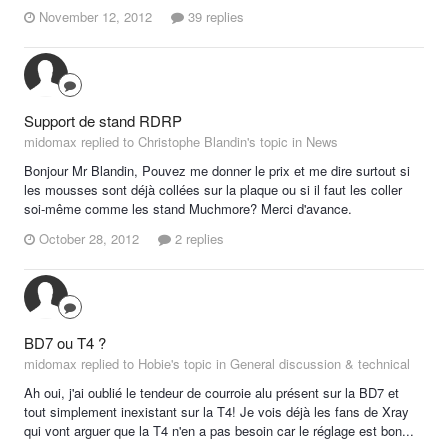
November 12, 2012
39 replies
Support de stand RDRP
midomax replied to Christophe Blandin's topic in
News
Bonjour Mr Blandin, Pouvez me donner le prix et me dire surtout si
les mousses sont déjà collées sur la plaque ou si il faut les coller
soi-même comme les stand Muchmore? Merci d'avance.
October 28, 2012
2 replies
BD7 ou T4 ?
midomax replied to Hobie's topic in
General discussion & technical
Ah oui, j'ai oublié le tendeur de courroie alu présent sur la BD7 et
tout simplement inexistant sur la T4! Je vois déjà les fans de Xray
qui vont arguer que la T4 n'en a pas besoin car le réglage est bon...