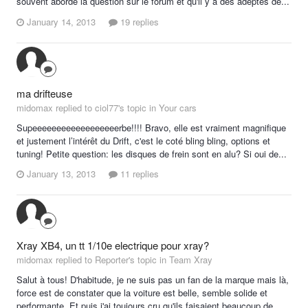
souvent abordé la question sur le forum et qu'il y a des adeptes de...
January 14, 2013
19 replies
ma drifteuse
midomax replied to ciol77's topic in
Your cars
Supeeeeeeeeeeeeeeeeeerbe!!!! Bravo, elle est vraiment magnifique
et justement l’intérêt du Drift, c'est le coté bling bling, options et
tuning! Petite question: les disques de frein sont en alu? Si oui de...
January 13, 2013
11 replies
Xray XB4, un tt 1/10e electrique pour xray?
midomax replied to Reporter's topic in
Team Xray
Salut à tous! D'habitude, je ne suis pas un fan de la marque mais là,
force est de constater que la voiture est belle, semble solide et
performante. Et puis j'ai toujours cru qu'ils faisaient beaucoup de...