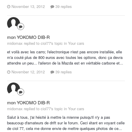
November 13, 2012
39 replies
mon YOKOMO DIB-R
midomax replied to ciol77's topic in
Your cars
et voilà avec les carro; l'electronique n'est pas encore installée, elle
m'a couté plus de 800 euros avec toutes les options, donc ça devra
attendre un peu... l'aileron de la Mazda est en véritable carbone et...
November 12, 2012
39 replies
mon YOKOMO DIB-R
midomax replied to ciol77's topic in
Your cars
Salut à tous, j'ai hésité à mettre la mienne puisqu'il n'y a pas
beaucoup d'amateurs de drift sur le forum. Ceci étant en voyant celle
de ciol 77, cela me donne envie de mettre quelques photos de ce...