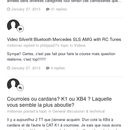
années dans diverses catégories tout terrain ces carrosseries que...
January 27, 2013
31 replies
Video Silverlit Bluetooth Mercedes SLS AMG with RC Tunes
midomax replied to philippe27's topic in
Videos
Sympa!! Certes, c'est pas fait pour faire la course mais question
réalisme, c'est top!!!!!!!
January 27, 2013
4 replies
Courroies ou cardans? K1 ou XB4 ? Laquelle
vous semble la plus aboutie?
midomax posted a topic in
General discussion & technical
Il y a aujourd'hui 2 TT que j'aimerai acquérir. D'un coté la XB4 à
cardans et de l'autre la CAT K1 à courroies. Je sais que nous avons