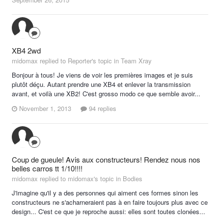
XB4 2wd
midomax replied to Reporter's topic in
Team Xray
Bonjour à tous! Je viens de voir les premières images et je suis
plutôt déçu. Autant prendre une XB4 et enlever la transmission
avant, et voilà une XB2! C'est grosso modo ce que semble avoir...
November 1, 2013
94 replies
Coup de gueule! Avis aux constructeurs! Rendez nous nos
belles carros tt 1/10!!!!
midomax replied to midomax's topic in
Bodies
J'imagine qu'il y a des personnes qui aiment ces formes sinon les
constructeurs ne s'acharneraient pas à en faire toujours plus avec ce
design... C'est ce que je reproche aussi: elles sont toutes clonées...