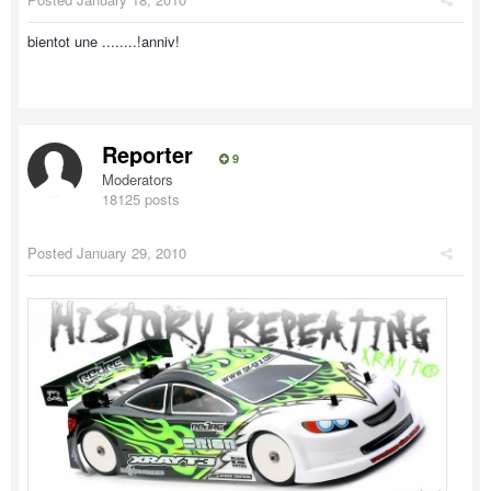
bientot une ........!anniv!
Reporter
9
Moderators
18125 posts
Posted
January 29, 2010