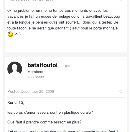
ok no probleme, en meme temps ces moments-ci avec les
vacances je fait un ecces de roulage donc ils travaillent beaucoup
et a la longue je penses qu'ils ont souffert... donc oui a tester. De
toute facon je ne serait que gagnant ( sauf pour le porte monnaie
lol )
bataifoutoi
0
Members
255 posts
Posted
December 29, 2009
Sur la T3,
les corps d'amortisseurs sont en plastique ou alu?
Que faut il prendre comme ressort en plus?
J'ai vu aussi qu'il y avait des poids pour compenser le lipo, faut il