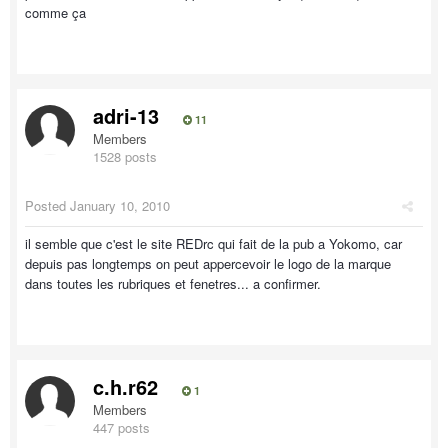
comme ça
adri-13
11
Members
1528 posts
Posted
January 10, 2010
il semble que c'est le site REDrc qui fait de la pub a Yokomo, car
depuis pas longtemps on peut appercevoir le logo de la marque
dans toutes les rubriques et fenetres... a confirmer.
c.h.r62
1
Members
447 posts