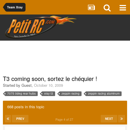
Team Xray
T3 coming soon, sortez le chéquier !
Started by Guest
,
October 10, 2009
7075 0deg rear hubs
xray t3
zeppin racing
zeppin racing aluminum
668 posts in this topic
PREV
NEXT
Page 4 of 27