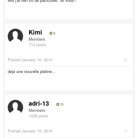
Moi j'ai rien vu de particulier...et vous?
Kimi
2
Members
710 posts
Posted
January 10, 2010
deja une nouvelle platine...
adri-13
11
Members
1528 posts
Posted
January 10, 2010