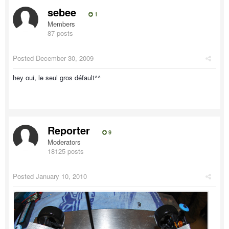
sebee
1
Members
87 posts
Posted
December 30, 2009
hey oui, le seul gros défault^^
Reporter
9
Moderators
18125 posts
Posted
January 10, 2010