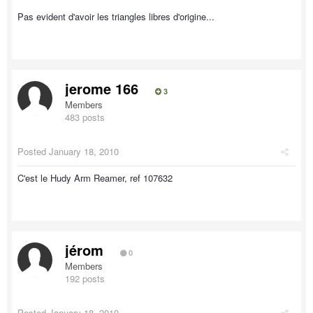
Pas evident d'avoir les triangles libres d'origine...
jerome 166
3
Members
483 posts
Posted
January 18, 2010
C'est le Hudy Arm Reamer, ref 107632
jérom
0
Members
192 posts
Posted
January 18, 2010