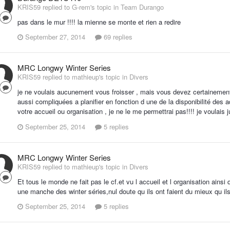
KRIS59 replied to G-rem's topic in
Team Durango
pas dans le mur !!!! la mienne se monte et rien a redire
September 27, 2014
69 replies
MRC Longwy Winter Series
KRIS59 replied to mathieup's topic in
Divers
je ne voulais aucunement vous froisser , mais vous devez certainement 
aussi compliquées a planifier en fonction d une de la disponibilité des a
votre accueil ou organisation , je ne le me permettrai pas!!!! je voulai
September 25, 2014
5 replies
MRC Longwy Winter Series
KRIS59 replied to mathieup's topic in
Divers
Et tous le monde ne fait pas le cf.et vu l accueil et l organisation ains
une manche des winter séries,nul doute qu ils ont faient du mieux qu il
September 25, 2014
5 replies