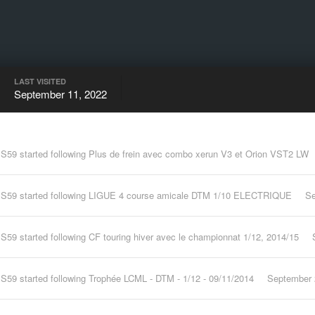
LAST VISITED
September 11, 2022
IS59
started following
Plus de frein avec combo xerun V3 et Orion VST2 LW
IS59
started following
LIGUE 4 course amicale DTM 1/10 ELECTRIQUE
Se
IS59
started following
CF touring hiver avec le championnat 1/12, 2014/15
IS59
started following
Trophée LCML - DTM - 1/12 - 09/11/2014
September 