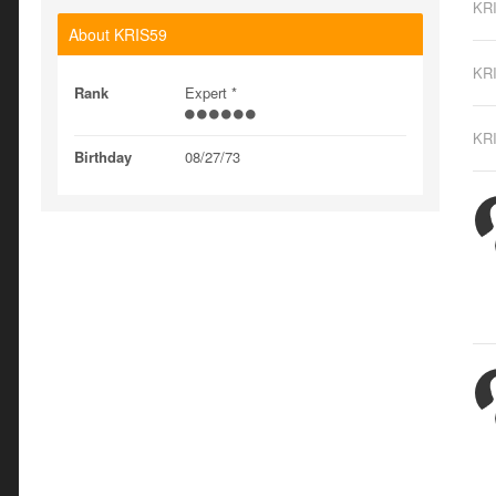
KR
About KRIS59
KR
Rank
Expert *
KR
Birthday
08/27/73