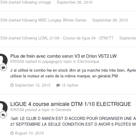
IS59
started following
vintage
September 26, 2015
IS59
started following
MRC Longwy Winter Series
September 26, 2015
IS59
started following
LCML 21/09 - Course de ligue 04 - DTM/TT
Septembe
Plus de frein avec combo xerun V3 et Orion VST2 LW
KRIS59 replied to papagogo's topic in
Electronique
J ai utilisé le combo hw en stock dtm et ça marche très très bien, Aprè
utiliser le moteur et vario de la même marque, en général.PM
September 12, 2015
12 replies
LIGUE 4 course amicale DTM 1/10 ELECTRIQUE
KRIS59 posted a topic in
Générale
:faill: LE CLUB D AMIEN EST D ACCORD POUR ORGANISER UN
27 SEPTEMBRE LA SEULE CONDITION EST D AVOIR 5 PILOTES MI
August 10, 2015