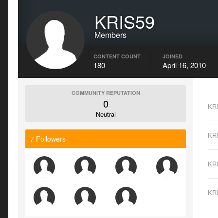
KRIS59
Members
CONTENT COUNT
JOINED
180
April 16, 2010
COMMUNITY REPUTATION
0
KR
Neutral
KR
7 Followers
KR
KR