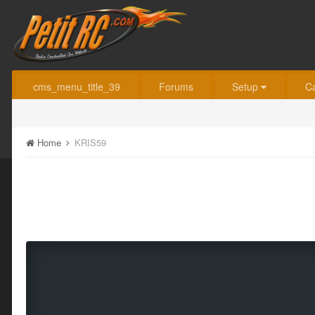
cms_menu_title_39
Forums
Setup
C
Home
KRIS59