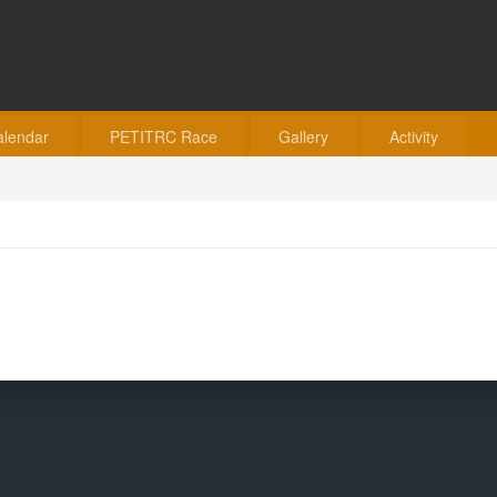
alendar
PETITRC Race
Gallery
Activity