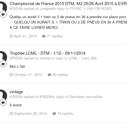
Championnat de France 2015 DTM, M2 25/26 Avril 2015 à EV
KRIS59 replied to Lordpwd's topic in
FFVRC 1/10th ON ROAD
Quelqu un aurait il 1 train ou 2 de pneus en 36 a prendre sur place pour u
- - QUELQU UN AURAIT IL 1 TRAIN OU 2 DE PNEUS EN 36 A P
A CE FAIRE LIVRER MERCI
April 21, 2015
71 replies
Trophée LCML - DTM - 1/12 - 09/11/2014
KRIS59 replied to chtirem's topic in
LCML - Loos (59)
Moi c fait
October 21, 2014
80 replies
vintage
KRIS59 replied to KRIS59's topic in
Dernières trouvailles
5 euros
September 29, 2014
15 replies