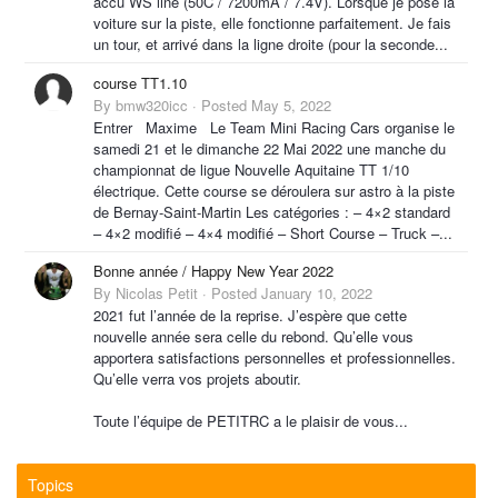
accu WS line (50C / 7200mA / 7.4V). Lorsque je pose la
voiture sur la piste, elle fonctionne parfaitement. Je fais
un tour, et arrivé dans la ligne droite (pour la seconde...
course TT1.10
By
bmw320icc
·
Posted
May 5, 2022
Entrer Maxime Le Team Mini Racing Cars organise le
samedi 21 et le dimanche 22 Mai 2022 une manche du
championnat de ligue Nouvelle Aquitaine TT 1/10
électrique. Cette course se déroulera sur astro à la piste
de Bernay-Saint-Martin Les catégories : – 4×2 standard
– 4×2 modifié – 4×4 modifié – Short Course – Truck –...
Bonne année / Happy New Year 2022
By
Nicolas Petit
·
Posted
January 10, 2022
2021 fut l’année de la reprise. J’espère que cette
nouvelle année sera celle du rebond. Qu’elle vous
apportera satisfactions personnelles et professionnelles.
Qu’elle verra vos projets aboutir.
Toute l’équipe de PETITRC a le plaisir de vous...
Topics