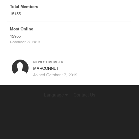
Total Members
15155
Most Online
12955
December 27, 2019
NEWEST MEMBER
MARCONNET
Joined
October 17, 2019
Language
Contact Us