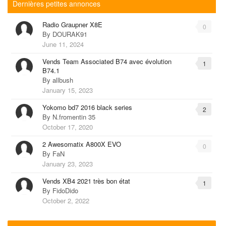
Dernières petites annonces
Radio Graupner X8E
0
By
DOURAK91
June 11, 2024
Vends Team Associated B74 avec évolution
1
B74.1
By
allbush
January 15, 2023
Yokomo bd7 2016 black series
2
By
N.fromentin 35
October 17, 2020
2 Awesomatix A800X EVO
0
By
FaN
January 23, 2023
Vends XB4 2021 très bon état
1
By
FidoDido
October 2, 2022