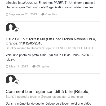
déroulée le 22/09/2013. En un mot PARFAIT ! Un énorme merci à
Red ainsi qu'a Gof pour toute l'organisation sans oublier tous les...
September 24, 2013
6 replies
1/10e CF Tout-Terrain M3 (Off-Road French National Rd3),
Orange, 11&12/05/2013
Stunt77 replied to Reporter's topic in
FFVRC 1/10th OFF ROAD
Voici une photo du proto XB2 ! (vu sur le FB de Reno SAVOYA)
:dizzy:
May 11, 2013
65 replies
Comment bien régler son diff à bille [Résolu]
Stunt77 posted a topic in
General discussion & technical
Dans la même lignée que le réglage du slipper, voici une vidéo