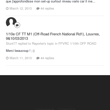
que j'approfondisse mon set-up surtout niveau vario car il me...
March 12, 2013
44 replies
1/10e CF TT M1 (Off-Road French National Rd1), Louvres,
9&10/03/2013
Stunt77 replied to Reporter's topic in
FFVRC 1/10th OFF ROAD
Merci beaucoup ! ;-)
March 11, 2013
44 replies
Language
Contact Us