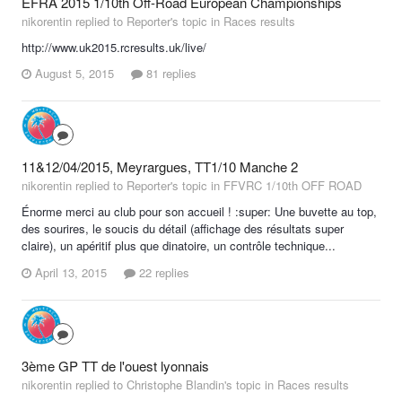
EFRA 2015 1/10th Off-Road European Championships
nikorentin replied to Reporter's topic in
Races results
http://www.uk2015.rcresults.uk/live/
August 5, 2015
81 replies
11&12/04/2015, Meyrargues, TT1/10 Manche 2
nikorentin replied to Reporter's topic in
FFVRC 1/10th OFF ROAD
Énorme merci au club pour son accueil ! :super: Une buvette au top,
des sourires, le soucis du détail (affichage des résultats super
claire), un apéritif plus que dinatoire, un contrôle technique...
April 13, 2015
22 replies
3ème GP TT de l'ouest lyonnais
nikorentin replied to Christophe Blandin's topic in
Races results