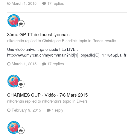
March 1, 2015
17 replies
3ème GP TT de l'ouest lyonnais
nikorentin replied to Christophe Blandin's topic in
Races results
Une vidéo arrive... ça encode ! Le LIVE :
http://www.myrcm.ch/myrcm/main?hId[1]=org&dId[O]=17784&pLa=fr
March 1, 2015
17 replies
CHARMES CUP - Vidéo - 7/8 Mars 2015
nikorentin replied to nikorentin's topic in
Divers
February 9, 2015
1 reply