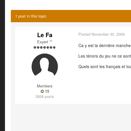
1 post in this topic
Le Fa
Posted
November 30, 2009
Expert **
Ca y est la dernière manche
Les ténors du jeu ne ce son
Quels sont les français et t
Members
15
2858 posts