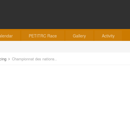
alendar
PETITRC Race
Gallery
Activity
acing
Championnat des nations..