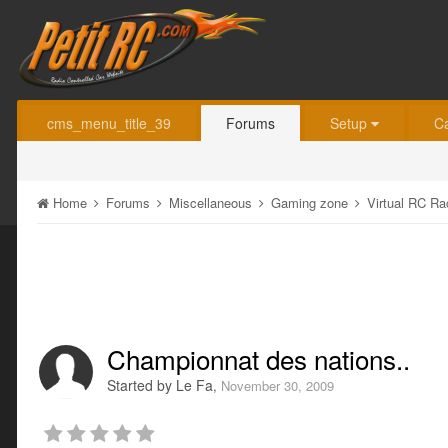
cms_menu_title_39
Forums
Setup
C
Home
Forums
Miscellaneous
Gaming zone
Virtual RC R
Championnat des nations..
Started by
Le Fa
,
November 30, 2009