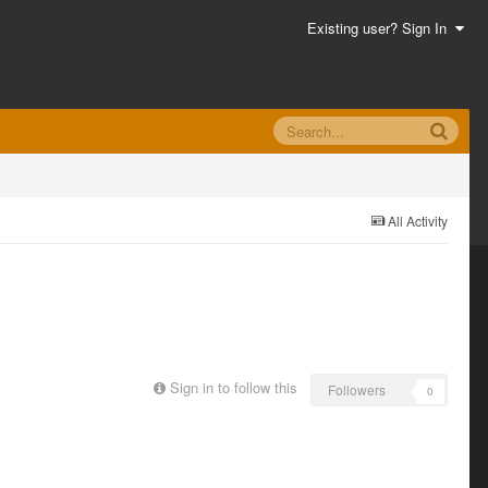
Existing user? Sign In
All Activity
Sign in to follow this
Followers
0