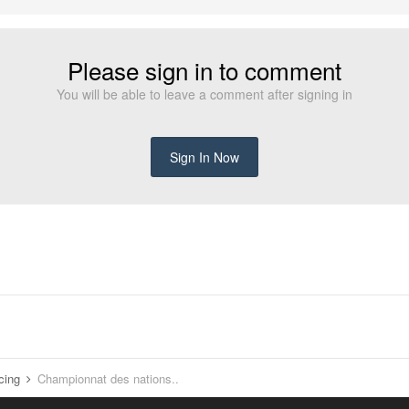
Please sign in to comment
You will be able to leave a comment after signing in
Sign In Now
acing
Championnat des nations..