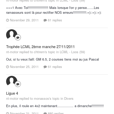
nt-motor replied to chtirem's topic in
LCML - Loos (59)
+++1 Avec Toi!!!!!!!!!!!!!!!!!!!! Mais lorsque l'on y pense.......Les
ramasseurs sont là pour rectifier NOS erreurs!!!!!!!!!!!!!:=)::=)::=):
November 29, 2011
61 replies
Trophée LCML 2ème manche 27/11/2011
nt-motor replied to chtirem's topic in
LCML - Loos (59)
Oui, si tu veux:faill: GM 6.5, 2 courses tiens moi au jus Pascal
November 25, 2011
61 replies
Ligue 4
nt-motor replied to monassos's topic in
Divers
En plus, il roule en 4x2 maintenant................ a dimanche!!!!!!!!!!!!
November 21, 2011
880 replies