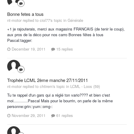
Bonne fetes a tous
nt-motor replied to ciol77's topic in
Générale
+1 je rajouterais, merci aux magasins FRANCAIS (de tenir le coup),
aux pros de la déco pour nos carro Bonnes fêtes à tous
Pascal:tagger:
December 19, 2011
15 replies
Trophée LCML 2ème manche 27/11/2011
nt-motor replied to chtirem's topic in
LCML - Loos (59)
Tu te rappel d'un gars qui a réglé ton vario???? et bien c'est
moi............Pascal Mais pour le bourrin, on parle de la même
personne:grin::yum::omg-:
November 29, 2011
61 replies