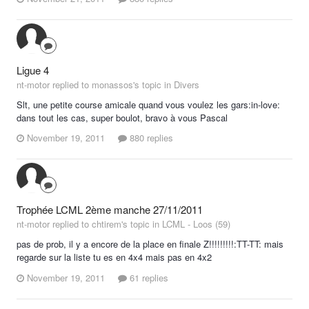
Ligue 4
nt-motor replied to monassos's topic in
Divers
Slt, une petite course amicale quand vous voulez les gars:in-love:
dans tout les cas, super boulot, bravo à vous Pascal
November 19, 2011
880 replies
Trophée LCML 2ème manche 27/11/2011
nt-motor replied to chtirem's topic in
LCML - Loos (59)
pas de prob, il y a encore de la place en finale Z!!!!!!!!!:TT-TT: mais
regarde sur la liste tu es en 4x4 mais pas en 4x2
November 19, 2011
61 replies