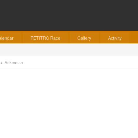
alendar
PETITRC Race
Gallery
Activity
Ackerman