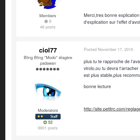
Merci,tres bonne explication
Members
0
d'explication sur l'effet d'
46 posts
ciol77
Posted
November 17, 2015
Bling Bling "Modo" étagère
plus tu te rapproche de l'av
padawan
virolo,ou tu devra t'arrache
est plus stable,plus recomm
bonne lecture
http://site.petitrc.com/reg
Moderators
52
6901 posts