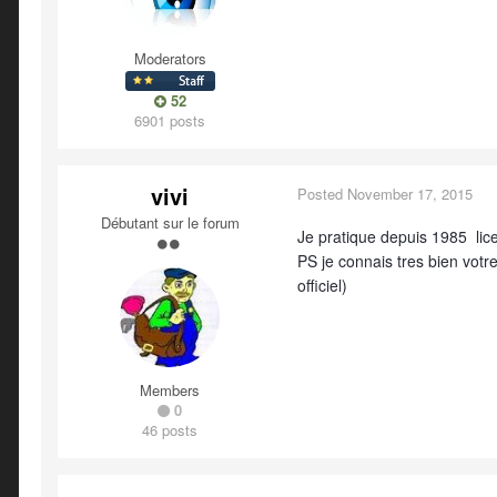
Moderators
52
6901 posts
vivi
Posted
November 17, 2015
Débutant sur le forum
Je pratique depuis 1985 lic
PS je connais tres bien votr
officiel)
Members
0
46 posts