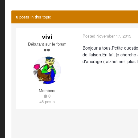
8 posts in this topic
vivi
Posted
November 17, 2015
Débutant sur le forum
Bonjour,a tous.Petite questio
de liaison.En fait je cherche
d'ancrage ( alzheimer plus l
Members
0
46 posts