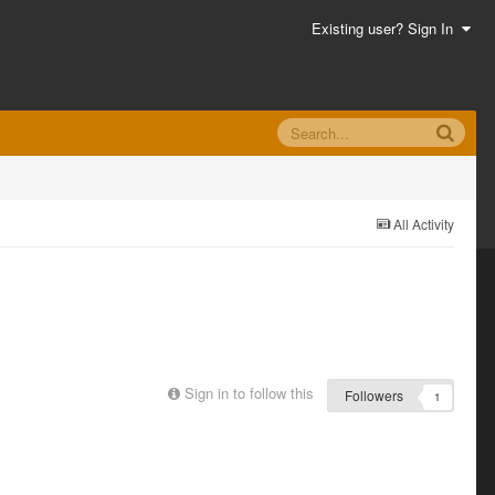
Existing user? Sign In
All Activity
Sign in to follow this
Followers
1