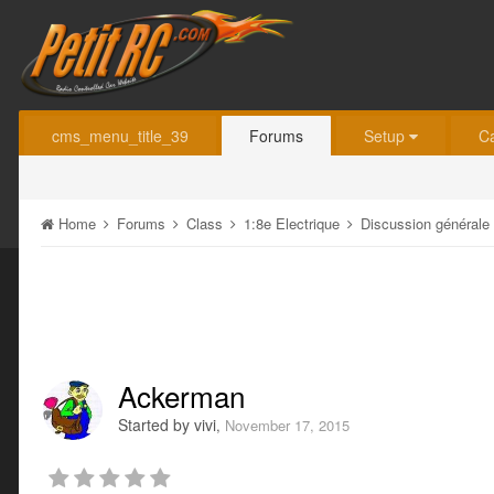
cms_menu_title_39
Forums
Setup
C
Home
Forums
Class
1:8e Electrique
Discussion générale
Ackerman
Started by
vivi
,
November 17, 2015