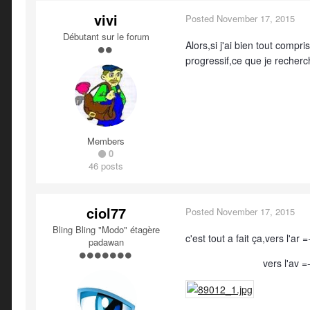
vivi
Posted
November 17, 2015
Débutant sur le forum
Alors,si j'ai bien tout compri
progressif,ce que je recher
Members
0
46 posts
ciol77
Posted
November 17, 2015
Bling Bling "Modo" étagère
c'est tout a fait ça,vers l'ar
padawan
vers l'av =- ac