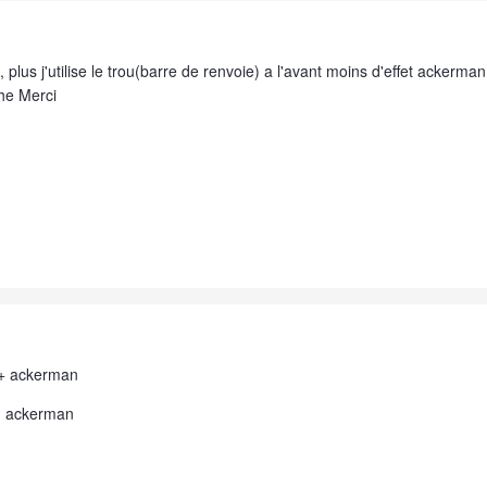
s, plus j'utilise le trou(barre de renvoie) a l'avant moins d'effet ackerman.
che Merci
 =+ ackerman
kerman