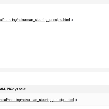
cal/handling/ackerman_steering_principle.html
;)
5 AM,
Ph3nyx
said:
nical/handling/ackerman_steering_principle.html
;)