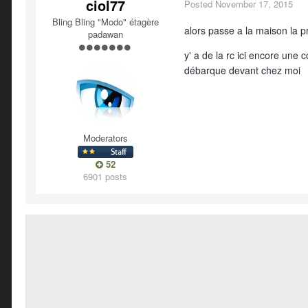
ciol77
Posted
November 17, 2015
Bling Bling "Modo" étagère
alors passe a la maison la 
padawan
y' a de la rc ici encore une
débarque devant chez moi
Moderators
52
6901 posts