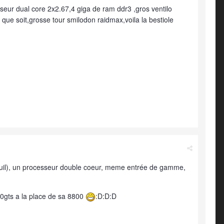
seur dual core 2x2.67,4 giga de ram ddr3 ,gros ventilo
i que soit,grosse tour smilodon raidmax,voila la bestiole
nquil), un processeur double coeur, meme entrée de gamme,
50gts a la place de sa 8800
:D:D:D