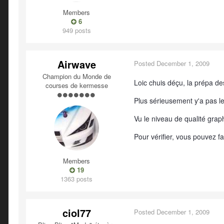
Members
6
949 posts
Airwave
Posted
December 1, 2009
Champion du Monde de
Loic chuis déçu, la prépa de
courses de kermesse
Plus sérieusement y'a pas le 
Vu le niveau de qualité grap
Pour vérifier, vous pouvez fa
Members
19
1363 posts
ciol77
Posted
December 1, 2009