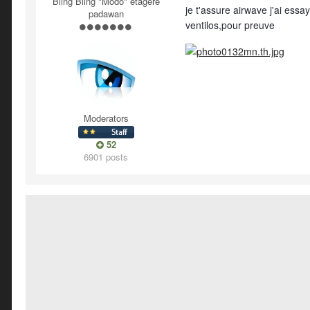
Bling Bling "Modo" étagère
je t'assure airwave j'ai ess
padawan
ventilos,pour preuve
Moderators
52
6901 posts