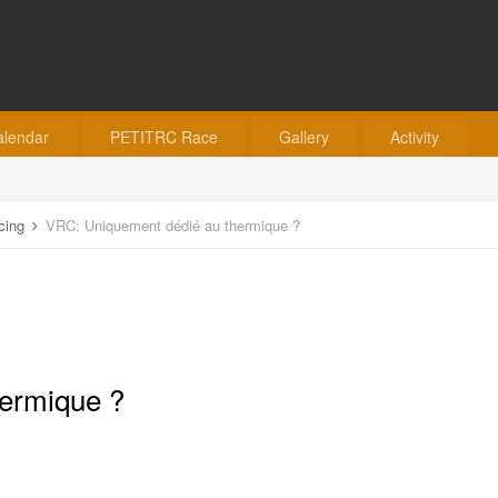
alendar
PETITRC Race
Gallery
Activity
acing
VRC: Uniquement dédié au thermique ?
ermique ?