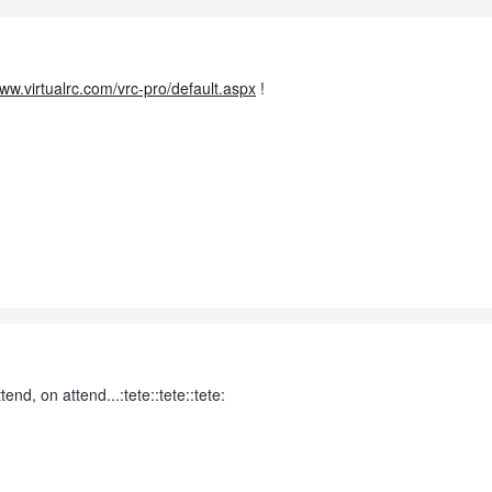
www.virtualrc.com/vrc-pro/default.aspx
!
end, on attend...:tete::tete::tete: