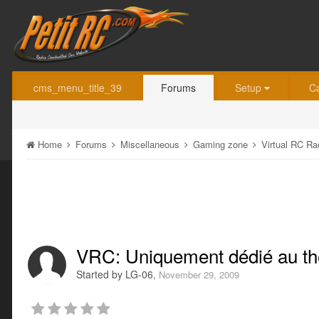
cms_menu_title_39
Forums
Setup
C
Home
Forums
Miscellaneous
Gaming zone
Virtual RC R
VRC: Uniquement dédié au th
Started by
LG-06
,
November 29, 2009