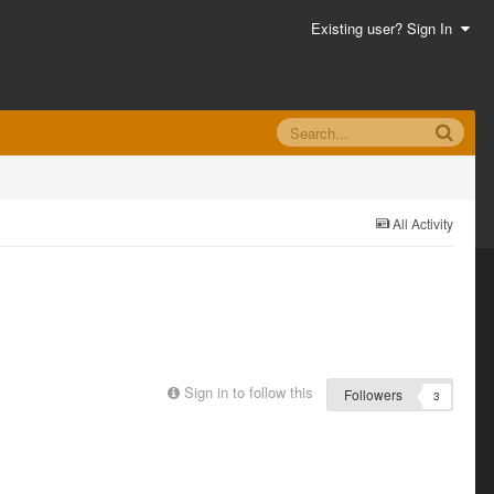
Existing user? Sign In
All Activity
Sign in to follow this
Followers
3