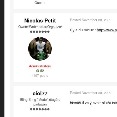
Guests
Nicolas Petit
Posted
November 30, 2009
Owner/Webmaster/Organizer
il y a du mieux :
http://www.
Administrators
52
4497 posts
ciol77
Posted
November 30, 2009
Bling Bling "Modo" étagère
bientôt il va y avoir plutôt 
padawan