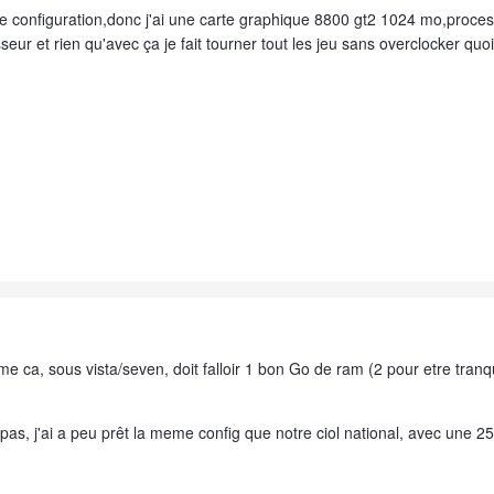
se configuration,donc j'ai une carte graphique 8800 gt2 1024 mo,proces
eur et rien qu'avec ça je fait tourner tout les jeu sans overclocker quo
e ca, sous vista/seven, doit falloir 1 bon Go de ram (2 pour etre tra
pas, j'ai a peu prêt la meme config que notre ciol national, avec une 2