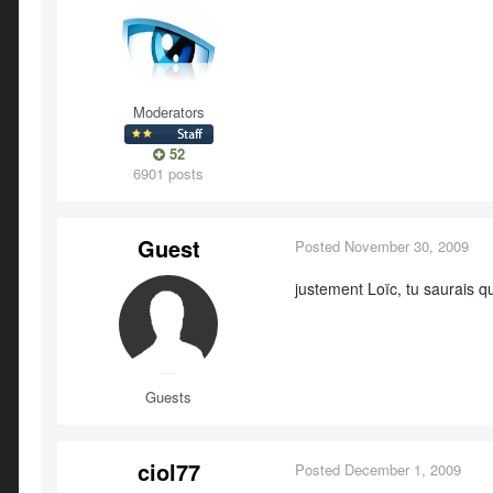
Moderators
52
6901 posts
Guest
Posted
November 30, 2009
justement Loïc, tu saurais q
Guests
ciol77
Posted
December 1, 2009