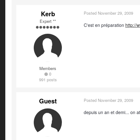
Kerb
Posted
November 29, 2009
Expert **
C'est en préparation
http://
Members
0
991 posts
Guest
Posted
November 29, 2009
depuis un an et demi... on att