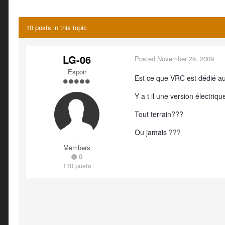
10 posts in this topic
LG-06
Posted
November 29, 2009
Espoir
Est ce que VRC est dédié a
Y a t il une version électriqu
Tout terrain???
Ou jamais ???
Members
0
110 posts