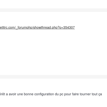
petitrc.com/_forumphp/showthread.php?p=354307
intérêt a avoir une bonne configuration du pc pour faire tourner tout ça