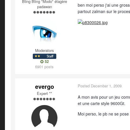
Bling Bling "Modo" étagère
ben moi perso j'ai une gros
padawan
partout zalman sur le process
Moderators
52
6901 posts
evergo
Posted
December 1, 2009
Expert **
A mon avis pour un jeu comm
et une carte style 9600Gt.
Moi perso, le pb ne se pose 